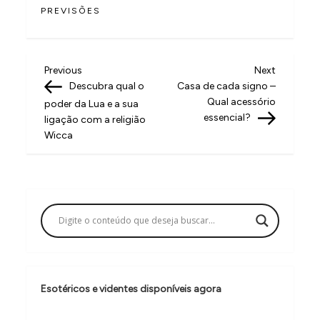
PREVISÕES
N
Previous
Next
Previous
Next
Post
Post
Descubra qual o
Casa de cada signo –
a
Qual acessório
poder da Lua e a sua
v
essencial?
ligação com a religião
Wicca
e
g
a
ç
ã
o
d
Esotéricos e videntes disponíveis agora
e