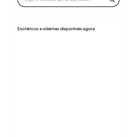
a
ç
ã
Esotéricos e videntes disponíveis agora
o
d
e
p
o
s
t
s