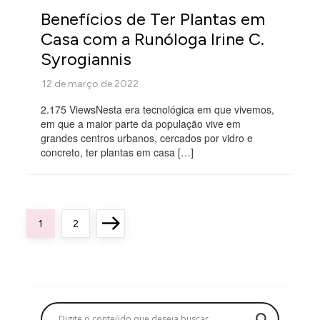
Benefícios de Ter Plantas em
Casa com a Runóloga Irine C.
Syrogiannis
2.175 ViewsNesta era tecnológica em que vivemos,
em que a maior parte da população vive em
grandes centros urbanos, cercados por vidro e
concreto, ter plantas em casa […]
P
Page
Page
Next
1
2
a
page
g
i
n