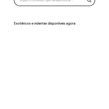
ç
ã
o
Esotéricos e videntes disponíveis agora
d
e
P
o
s
t