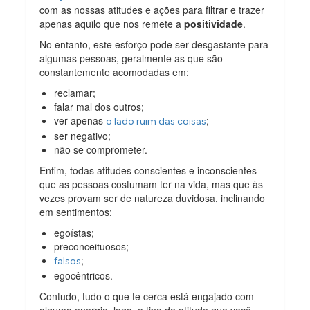
com as nossas atitudes e ações para filtrar e trazer
apenas aquilo que nos remete a
positividade
.
No entanto, este esforço pode ser desgastante para
algumas pessoas, geralmente as que são
constantemente acomodadas em:
reclamar;
falar mal dos outros;
ver apenas
;
o lado ruim das coisas
ser negativo;
não se comprometer.
Enfim, todas atitudes conscientes e inconscientes
que as pessoas costumam ter na vida, mas que às
vezes provam ser de natureza duvidosa, inclinando
em sentimentos:
egoístas;
preconceituosos;
;
falsos
egocêntricos.
Contudo, tudo o que te cerca está engajado com
alguma energia, logo, o tipo de atitude que você