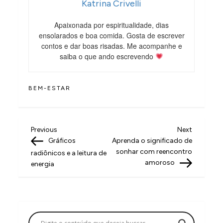
Katrina Crivelli
Apaixonada por espiritualidade, dias
ensolarados e boa comida. Gosta de escrever
contos e dar boas risadas. Me acompanhe e
saiba o que ando escrevendo
BEM-ESTAR
N
Previous
Next
Previous
Next
Post
Post
Gráficos
Aprenda o significado de
a
sonhar com reencontro
radiônicos e a leitura de
v
amoroso
energia
e
g
a