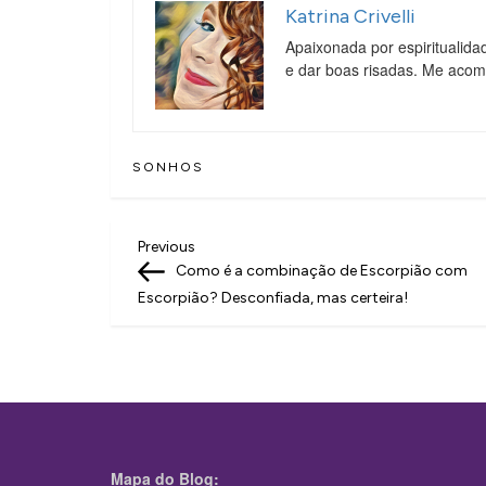
Katrina Crivelli
Apaixonada por espiritualida
e dar boas risadas. Me aco
SONHOS
N
Previous
Previous
Post
Como é a combinação de Escorpião com
a
Escorpião? Desconfiada, mas certeira!
v
e
g
a
ç
Mapa do Blog: