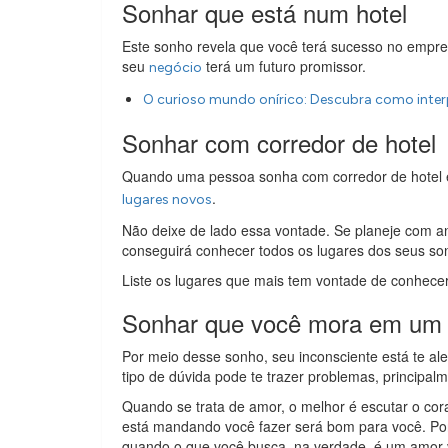
Sonhar que está num hotel
Este sonho revela que você terá sucesso no empr
seu
terá um futuro promissor.
negócio
O curioso mundo onírico: Descubra como inter
Sonhar com corredor de hotel
Quando uma pessoa sonha com corredor de hotel é
.
lugares novos
Não deixe de lado essa vontade. Se planeje com an
conseguirá conhecer todos os lugares dos seus so
Liste os lugares que mais tem vontade de conhece
Sonhar que você mora em um 
Por meio desse sonho, seu inconsciente está te al
tipo de dúvida pode te trazer problemas, principa
Quando se trata de amor, o melhor é escutar o coraç
está mandando você fazer será bom para você. Po
quando o que você busca, na verdade, é um amor 