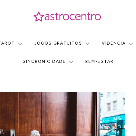
icas no nosso portal de conteúdo. Saiba agora tudo sobre Astr
do Astrocentro!
TAROT
JOGOS GRATUITOS
VIDÊNCIA
SINCRONICIDADE
BEM-ESTAR