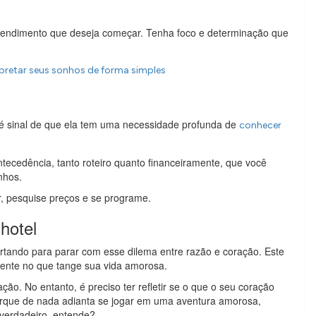
eendimento que deseja começar. Tenha foco e determinação que
pretar seus sonhos de forma simples
 sinal de que ela tem uma necessidade profunda de
conhecer
tecedência, tanto roteiro quanto financeiramente, que você
nhos.
r, pesquise preços e se programe.
hotel
ertando para parar com esse dilema entre razão e coração. Este
lmente no que tange sua vida amorosa.
ão. No entanto, é preciso ter refletir se o que o seu coração
rque de nada adianta se jogar em uma aventura amorosa,
verdadeiro, entende?