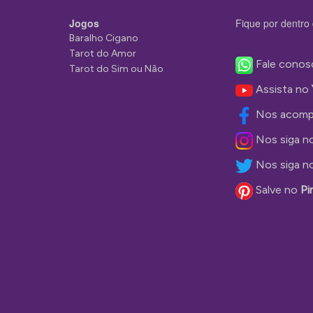
Jogos
Fique por dentro 
Baralho Cigano
Tarot do Amor
Fale conos
Tarot do Sim ou Não
Assista no
Nos acomp
Nos siga n
Nos siga n
Salve no
Pi