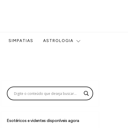
ologia, Tarot, Vidência, Bem-estar e Esoterismo aqui no blog
SIMPATIAS
ASTROLOGIA
Esotéricos e videntes disponíveis agora