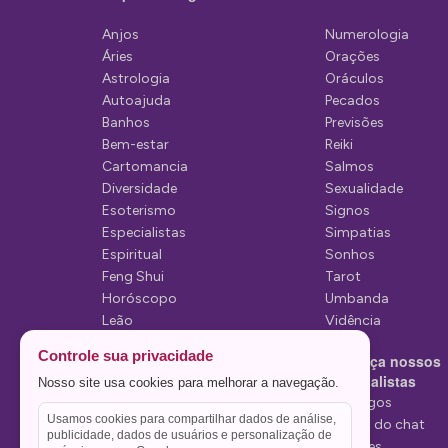
ã
Anjos
Numerologia
o
Áries
Orações
d
Astrologia
Oráculos
Autoajuda
Pecados
e
Banhos
Previsões
P
Bem-estar
Reiki
Cartomancia
Salmos
o
Diversidade
Sexualidade
s
Esoterismo
Signos
Especialistas
Simpatias
t
Espiritual
Sonhos
Feng Shui
Tarot
Horóscopo
Umbanda
Leão
Vidência
Lua
Controle sua privacidade
Conheça nossos
Mediunidade
Especialistas
Nosso site usa cookies para melhorar a navegação.
Mensagens
Tarólogos
Usamos cookies para compartilhar dados de análise,
Estelas do chat
publicidade, dados de usuários e personalização de
Videntes