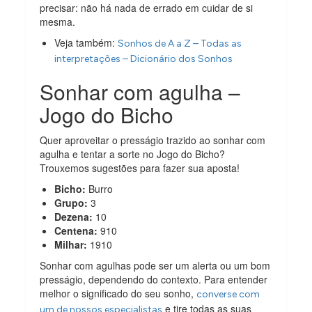
precisar: não há nada de errado em cuidar de si
mesma.
Veja também:
Sonhos de A a Z – Todas as
interpretações – Dicionário dos Sonhos
Sonhar com agulha –
Jogo do Bicho
Quer aproveitar o presságio trazido ao sonhar com
agulha e tentar a sorte no Jogo do Bicho?
Trouxemos sugestões para fazer sua aposta!
Bicho:
Burro
Grupo:
3
Dezena:
10
Centena:
910
Milhar:
1910
Sonhar com agulhas pode ser um alerta ou um bom
presságio, dependendo do contexto. Para entender
melhor o significado do seu sonho,
converse com
e tire todas as suas
um de nossos especialistas