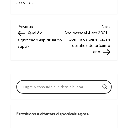
SONHOS
N
Previous
Next
Previous
Next
Post
Post
Qual é o
Ano pessoal 4 em 2021 –
a
Confira os benefícios e
significado espiritual do
v
desafios do próximo
sapo?
ano
e
g
a
ç
ã
o
d
Esotéricos e videntes disponíveis agora
e