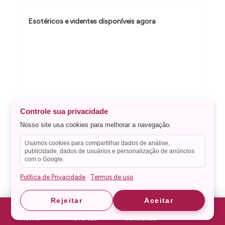
d
e
Esotéricos e videntes disponíveis agora
P
o
s
t
Controle sua privacidade
Nosso site usa cookies para melhorar a navegação.
Usamos cookies para compartilhar dados de análise,
publicidade, dados de usuários e personalização de anúncios
com o Google.
Política de Privacidade
Termos de uso
·
Astrid
Astrid
Rejeitar
Aceitar
Home
Ofertas
Consultas