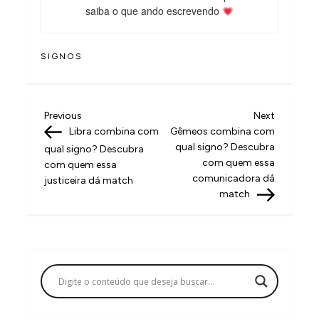
saiba o que ando escrevendo
SIGNOS
N
Previous
Next
Previous
Next
Post
Post
Libra combina com
Gêmeos combina com
a
qual signo? Descubra
qual signo? Descubra
v
com quem essa
com quem essa
comunicadora dá
justiceira dá match
e
match
g
a
ç
ã
o