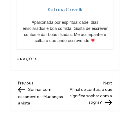
Katrina Crivelli
Apaixonada por espiritualidade, dias
ensolarados e boa comida. Gosta de escrever
contos e dar boas risadas. Me acompanhe e
saiba o que ando escrevendo
ORAÇÕES
N
Previous
Next
Previous
Next
Post
Post
Sonhar com
Afinal de contas, o que
a
significa sonhar com a
casamento – Mudanças
v
sogra?
à vista
e
g