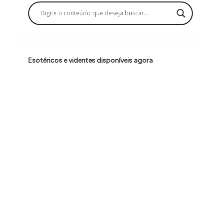
a
ç
ã
o
Esotéricos e videntes disponíveis agora
d
e
P
o
s
t