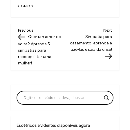
SIGNOS
N
Previous
Next
Previous
Next
Post
Post
Quer um amor de
Simpatia para
a
casamento: aprenda a
volta? Aprenda 5
v
fazê-las e saia da crise!
simpatias para
reconquistar uma
e
mulher!
g
a
ç
ã
o
d
e
Esotéricos e videntes disponíveis agora