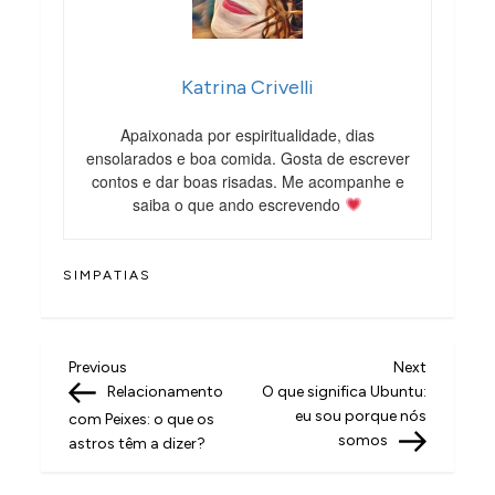
Katrina Crivelli
Apaixonada por espiritualidade, dias
ensolarados e boa comida. Gosta de escrever
contos e dar boas risadas. Me acompanhe e
saiba o que ando escrevendo
SIMPATIAS
N
Previous
Next
Previous
Next
Post
Post
Relacionamento
O que significa Ubuntu:
a
eu sou porque nós
com Peixes: o que os
v
somos
astros têm a dizer?
e