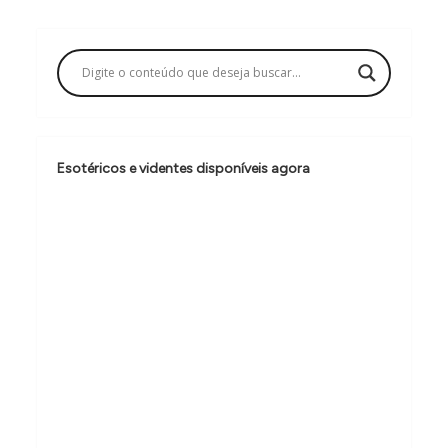
g
a
ç
ã
o
Esotéricos e videntes disponíveis agora
d
e
P
o
s
t