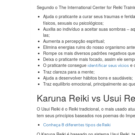
Segundo o The International Center for Reiki Traini
Ajuda o praticante a curar seus traumas e fer
físicos, sexuais ou psicológicos;
Auxilia ao indivíduo a aceitar suas sombras – 
las;
Aumenta a percepção espiritual;
Elimina energias ruins do nosso organismo ant
Rompe os mais diversos padrões negativos que
Deixa o praticante mais focado, assim ele sem
O praticante consegue
e d
identificar seus vícios
Traz clareza para a mente;
Ajuda a desenvolver hábitos bons e saudáveis;
Traz equilíbrio emocional, principalmente ao q
Karuna Reiki vs Usui Re
O Usui Reiki é o Reiki tradicional, o mais usado at
tem seus princípios baseados nos poemas do Imper
Conheça 8 diferentes tipos de Reiki
O Karuna Reiki é baseado no sistema Usui Reiki, 