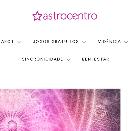
icas no nosso portal de conteúdo. Saiba agora tudo sobre Astr
do Astrocentro!
TAROT
JOGOS GRATUITOS
VIDÊNCIA
SINCRONICIDADE
BEM-ESTAR