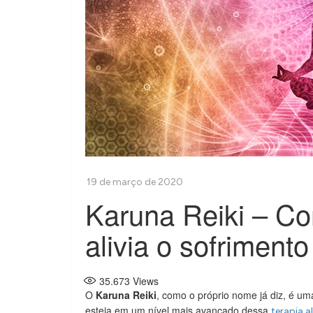
Karuna Reiki – Co
alivia o sofrimento
35.673
Views
O
Karuna Reiki
, como o próprio nome já diz, é 
esteja em um nível mais avançado dessa
terapia a