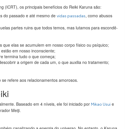
ng (ICRT), os principais benefícios do Reiki Karuna são:
idas do passado e até mesmo de
, como abusos
vidas passadas
aquelas partes ruins que todos temos, mas lutamos para escondê-
es que elas se acumulem em nosso corpo físico ou psíquico;
 estão em nosso inconsciente;
pre termina tudo o que começa;
escobrir a origem de cada um, o que auxilia no tratamento;
ue se refere aos relacionamentos amorosos.
iki
ualmente. Baseado em 4 níveis, ele foi iniciado por
e
Mikao Usui
ador Meiji.
também canalizando a energia do universo. No entanto, o Karuna