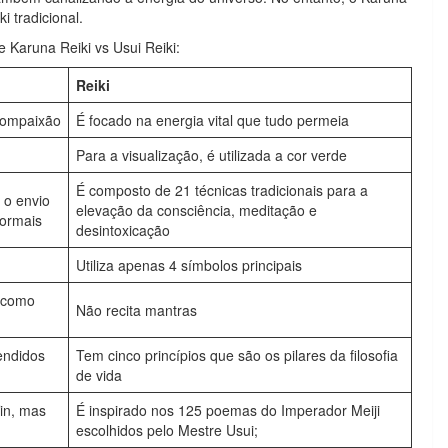
i tradicional.
e Karuna Reiki vs Usui Reiki:
Reiki
 compaixão
É focado na energia vital que tudo permeia
Para a visualização, é utilizada a cor verde
É composto de 21 técnicas tradicionais para a
 o envio
elevação da consciência, meditação e
formais
desintoxicação
Utiliza apenas 4 símbolos principais
s como
Não recita mantras
endidos
Tem cinco princípios que são os pilares da filosofia
de vida
in, mas
É inspirado nos 125 poemas do Imperador Meiji
escolhidos pelo Mestre Usui;