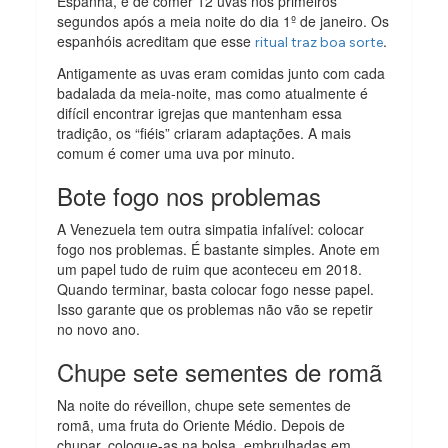
Espanha, é de comer 12 uvas nos primeiros
segundos após a meia noite do dia 1º de janeiro. Os
espanhóis acreditam que esse
.
ritual traz boa sorte
Antigamente as uvas eram comidas junto com cada
badalada da meia-noite, mas como atualmente é
difícil encontrar igrejas que mantenham essa
tradição, os “fiéis” criaram adaptações. A mais
comum é comer uma uva por minuto.
Bote fogo nos problemas
A Venezuela tem outra simpatia infalível: colocar
fogo nos problemas. É bastante simples. Anote em
um papel tudo de ruim que aconteceu em 2018.
Quando terminar, basta colocar fogo nesse papel.
Isso garante que os problemas não vão se repetir
no novo ano.
Chupe sete sementes de romã
Na noite do réveillon, chupe sete sementes de
romã, uma fruta do Oriente Médio. Depois de
chupar, coloque-as na bolsa, embrulhadas em