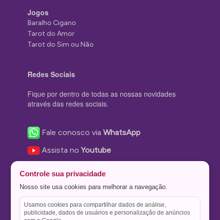
Jogos
Baralho Cigano
Tarot do Amor
Tarot do Sim ou Não
Redes Sociais
Fique por dentro de todas as nossas novidades
através das redes sociais.
Fale conosco via
WhatsApp
Assista no
Youtube
Nos acompanhe no
Facebook
Controle sua privacidade
Nos siga no
Instagram
Nosso site usa cookies para melhorar a navegação.
Nos siga no
Twitter
Usamos cookies para compartilhar dados de análise,
publicidade, dados de usuários e personalização de anúncios