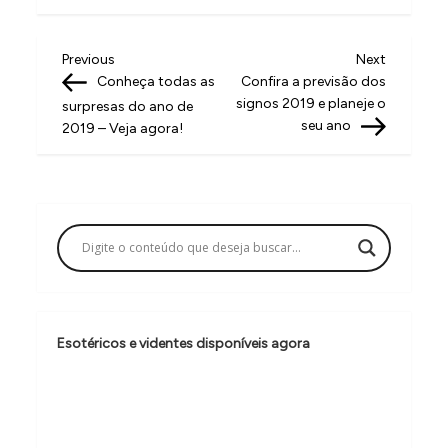
N
Previous
Next
Previous
Next
Post
Post
Conheça todas as
Confira a previsão dos
a
signos 2019 e planeje o
surpresas do ano de
v
seu ano
2019 – Veja agora!
e
g
a
ç
ã
o
Esotéricos e videntes disponíveis agora
d
e
P