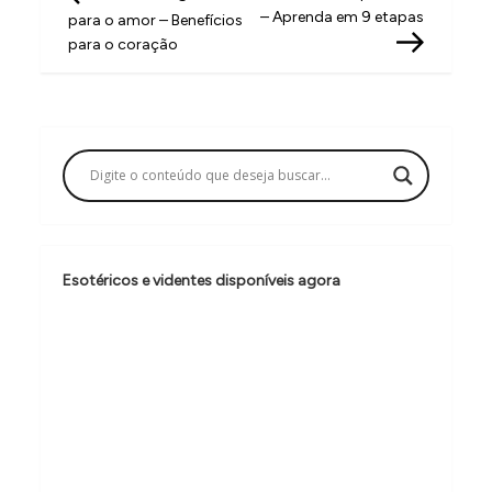
a
– Aprenda em 9 etapas
para o amor – Benefícios
v
para o coração
e
g
a
ç
ã
o
Esotéricos e videntes disponíveis agora
d
e
P
o
s
t