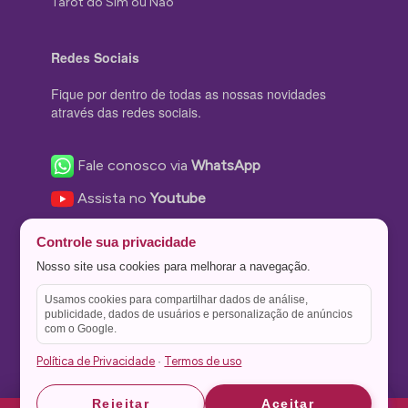
Tarot do Sim ou Não
Redes Sociais
Fique por dentro de todas as nossas novidades
através das redes sociais.
Fale conosco via
WhatsApp
Assista no
Youtube
Nos acompanhe no
Facebook
Controle sua privacidade
Nos siga no
Instagram
Nosso site usa cookies para melhorar a navegação.
Nos siga no
Twitter
Usamos cookies para compartilhar dados de análise,
publicidade, dados de usuários e personalização de anúncios
Salve no
Pinterest
com o Google.
Política de Privacidade
Termos de uso
·
Astrid
Astrid
Rejeitar
Aceitar