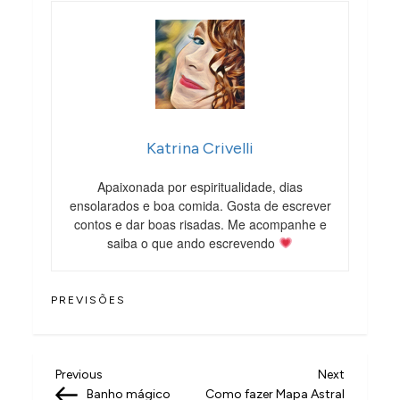
Katrina Crivelli
Apaixonada por espiritualidade, dias
ensolarados e boa comida. Gosta de escrever
contos e dar boas risadas. Me acompanhe e
saiba o que ando escrevendo
PREVISÕES
N
Previous
Next
Previous
Next
Post
Post
Banho mágico
Como fazer Mapa Astral