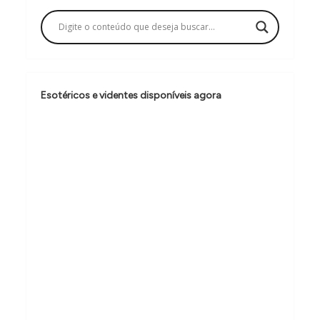
a
ç
ã
o
Esotéricos e videntes disponíveis agora
d
e
P
o
s
t