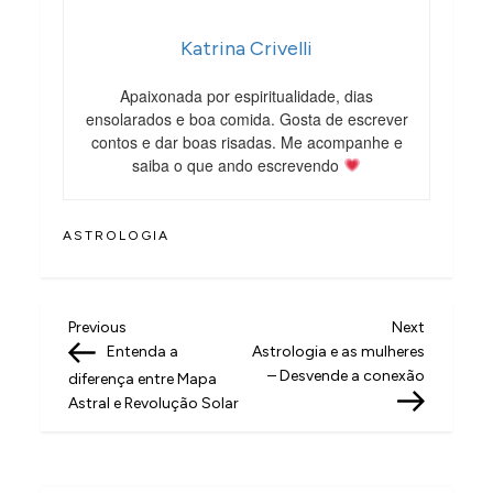
Katrina Crivelli
Apaixonada por espiritualidade, dias
ensolarados e boa comida. Gosta de escrever
contos e dar boas risadas. Me acompanhe e
saiba o que ando escrevendo
ASTROLOGIA
N
Previous
Next
Previous
Next
Post
Post
Entenda a
Astrologia e as mulheres
a
– Desvende a conexão
diferença entre Mapa
v
Astral e Revolução Solar
e
g