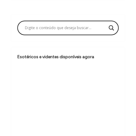
g
a
ç
ã
o
d
Esotéricos e videntes disponíveis agora
e
P
o
s
t