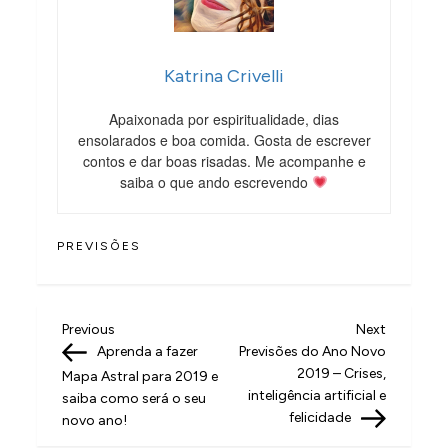
Katrina Crivelli
Apaixonada por espiritualidade, dias
ensolarados e boa comida. Gosta de escrever
contos e dar boas risadas. Me acompanhe e
saiba o que ando escrevendo
PREVISÕES
N
Previous
Next
Previous
Next
Post
Post
Aprenda a fazer
Previsões do Ano Novo
a
2019 – Crises,
Mapa Astral para 2019 e
v
inteligência artificial e
saiba como será o seu
felicidade
novo ano!
e