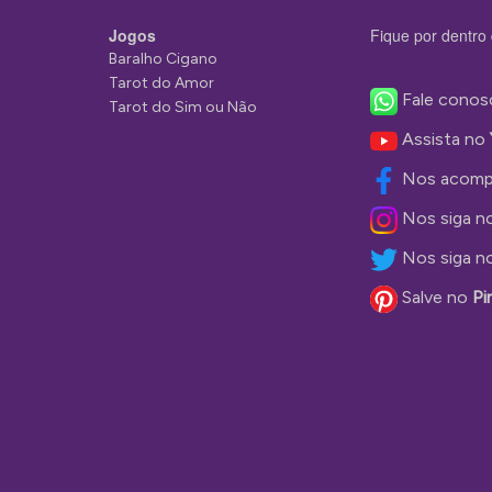
Jogos
Fique por dentro 
Baralho Cigano
Tarot do Amor
Fale conos
Tarot do Sim ou Não
Assista no
Nos acomp
Nos siga n
Nos siga n
Salve no
Pi