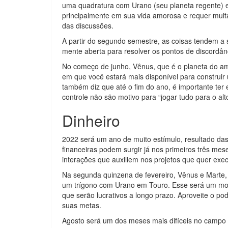
uma quadratura com Urano (seu planeta regente) e
principalmente em sua vida amorosa e requer muita
das discussões.
A partir do segundo semestre, as coisas tendem a 
mente aberta para resolver os pontos de discordân
No começo de junho, Vênus, que é o planeta do a
em que você estará mais disponível para construi
também diz que até o fim do ano, é importante te
controle não são motivo para “jogar tudo para o alt
Dinheiro
2022 será um ano de muito estímulo, resultado d
financeiras podem surgir já nos primeiros três mes
interações que auxiliem nos projetos que quer exec
Na segunda quinzena de fevereiro, Vênus e Marte,
um trígono com Urano em Touro. Esse será um mom
que serão lucrativos a longo prazo. Aproveite o pod
suas metas.
Agosto será um dos meses mais difíceis no campo p