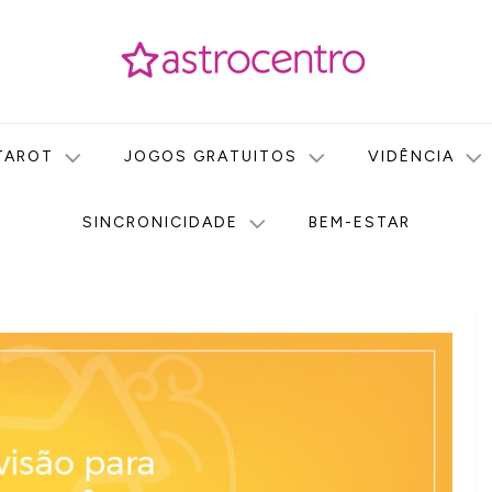
icas no nosso portal de conteúdo. Saiba agora tudo sobre Astr
do Astrocentro!
TAROT
JOGOS GRATUITOS
VIDÊNCIA
SINCRONICIDADE
BEM-ESTAR