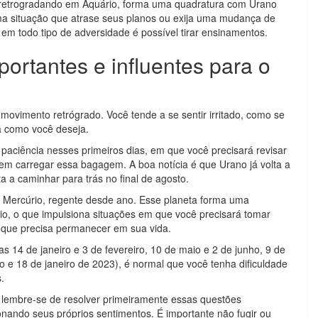
á retrogradando em Aquário, forma uma quadratura com Urano
a situação que atrase seus planos ou exija uma mudança de
m todo tipo de adversidade é possível tirar ensinamentos.
rtantes e influentes para o
ovimento retrógrado. Você tende a se sentir irritado, como se
ma como você deseja.
 paciência nesses primeiros dias, em que você precisará revisar
m carregar essa bagagem. A boa notícia é que Urano já volta a
ta a caminhar para trás no final de agosto.
 Mercúrio, regente desde ano. Esse planeta forma uma
io, o que impulsiona situações em que você precisará tomar
o que precisa permanecer em sua vida.
s 14 de janeiro e 3 de fevereiro, 10 de maio e 2 de junho, 9 de
o e 18 de janeiro de 2023), é normal que você tenha dificuldade
s.
lembre-se de resolver primeiramente essas questões
nando seus próprios sentimentos. É importante não fugir ou