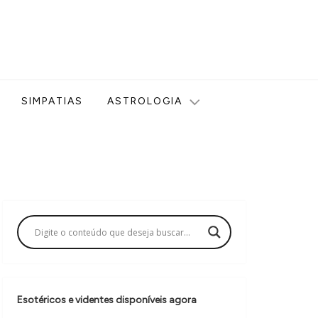
ologia, Tarot, Vidência, Bem-estar e Esoterismo aqui no blog
SIMPATIAS
ASTROLOGIA
Esotéricos e videntes disponíveis agora