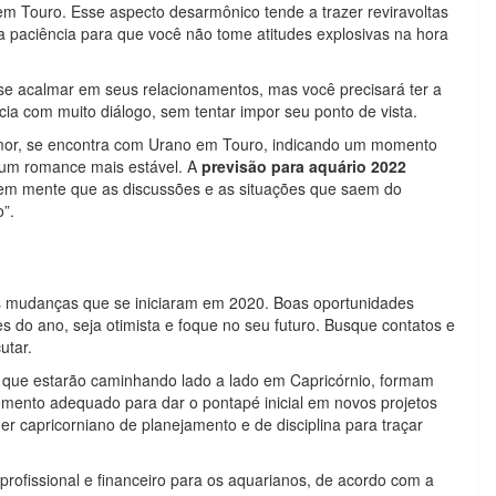
m Touro. Esse aspecto desarmônico tende a trazer reviravoltas
 paciência para que você não tome atitudes explosivas na hora
se acalmar em seus relacionamentos, mas você precisará ter a
cia com muito diálogo, sem tentar impor seu ponto de vista.
mor, se encontra com Urano em Touro, indicando um momento
r um romance mais estável. A
previsão para aquário 2022
r em mente que as discussões e as situações que saem do
o”.
as mudanças que se iniciaram em 2020. Boas oportunidades
es do ano, seja otimista e foque no seu futuro. Busque contatos e
utar.
 que estarão caminhando lado a lado em Capricórnio, formam
ento adequado para dar o pontapé inicial em novos projetos
er capricorniano de planejamento e de disciplina para traçar
rofissional e financeiro para os aquarianos, de acordo com a