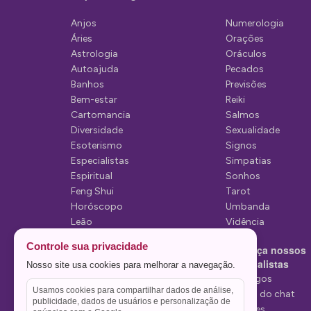
ã
Anjos
Numerologia
o
Áries
Orações
d
Astrologia
Oráculos
Autoajuda
Pecados
e
Banhos
Previsões
P
Bem-estar
Reiki
Cartomancia
Salmos
o
Diversidade
Sexualidade
s
Esoterismo
Signos
Especialistas
Simpatias
t
Espiritual
Sonhos
Feng Shui
Tarot
Horóscopo
Umbanda
Leão
Vidência
Lua
Controle sua privacidade
Conheça nossos
Mediunidade
Especialistas
Nosso site usa cookies para melhorar a navegação.
Mensagens
Tarólogos
Usamos cookies para compartilhar dados de análise,
Estelas do chat
publicidade, dados de usuários e personalização de
Videntes