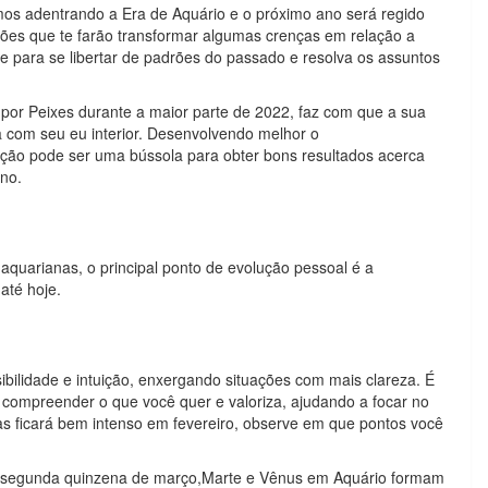
os adentrando a Era de Aquário e o próximo ano será regido
ações que te farão transformar algumas crenças em relação a
 para se libertar de padrões do passado e resolva os assuntos
do por Peixes durante a maior parte de 2022, faz com que a sua
a com seu eu interior. Desenvolvendo melhor o
ição pode ser uma bússola para obter bons resultados acerca
ano.
 aquarianas, o principal ponto de evolução pessoal é a
até hoje.
bilidade e intuição, enxergando situações com mais clareza. É
ompreender o que você quer e valoriza, ajudando a focar no
as ficará bem intenso em fevereiro, observe em que pontos você
 segunda quinzena de março,Marte e Vênus em Aquário formam