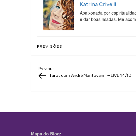
Katrina Crivelli
Apaixonada por espiritualida
e dar boas risadas. Me aco
PREVISÕES
N
Previous
Previous
Post
Tarot com André Mantovanni – LIVE 14/10
a
v
e
g
a
ç
Mapa do Blog: