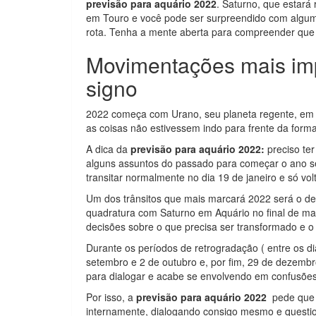
previsão para aquário 2022
. Saturno, que estar
em Touro e você pode ser surpreendido com algum
rota. Tenha a mente aberta para compreender que e
Movimentações mais impo
signo
2022 começa com Urano, seu planeta regente, em m
as coisas não estivessem indo para frente da for
A dica da
previsão para aquário 2022:
preciso ter
alguns assuntos do passado para começar o ano se
transitar normalmente no dia 19 de janeiro e só vol
Um dos trânsitos que mais marcará 2022 será o de
quadratura com Saturno em Aquário no final de ma
decisões sobre o que precisa ser transformado e 
Durante os períodos de retrogradação ( entre os dia
setembro e 2 de outubro e, por fim, 29 de dezembr
para dialogar e acabe se envolvendo em confusõe
Por isso, a
previsão para aquário 2022
pede que 
internamente, dialogando consigo mesmo e questio