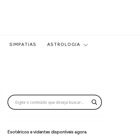
ologia, Tarot, Vidência, Bem-estar e Esoterismo aqui no blog
SIMPATIAS
ASTROLOGIA
Esotéricos e videntes disponíveis agora