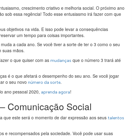
ntusiasmo, crescimento criativo e melhoria social. O próximo ano
ão sob essa regência! Todo esse entusiasmo irá fazer com que
us objetivos na vida. E isso pode levar a consequências
 reservar um tempo para coisas importantes.
uda a cada ano. Se você tiver a sorte de ter o 3 como o seu
m suas mãos.
fazer o que quiser com as
que o número 3 trará até
mudanças
ças é o que afetará o desempenho do seu ano. Se você jogar
nar o seu novo
.
número da sorte
do ano pessoal 2020,
!
aprenda agora
 – Comunicação Social
ra que este será o momento de dar expressão aos seus
talentos
dos e recompensados ​​pela sociedade. Você pode usar suas