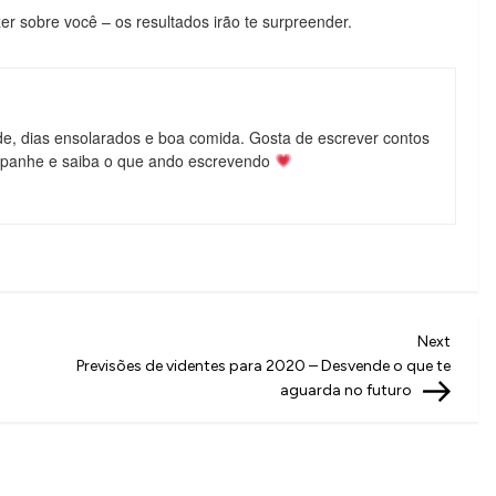
r sobre você – os resultados irão te surpreender.
de, dias ensolarados e boa comida. Gosta de escrever contos
mpanhe e saiba o que ando escrevendo
Next
Next
Post
Previsões de videntes para 2020 – Desvende o que te
aguarda no futuro