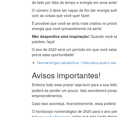
de lado por falta de tempo e energia em anos anter
O número 3 deve ser capaz de lhe dar energia sufic
com as coisas que você quer fazer.
É provável que você se sinta mais criativa no próx
energia que você provavelmente irá sentir.
Não desperdice esta inspiração!
Quando você sen
paixões, faça!
O ano de 2020 será um período em que você estará
perca essa oportunidade!
Numerologia cabalística – Descubra qual o seu 
Avisos importantes!
Embora todo esse prazer seja bom para a sua feli
poderá se perder um pouco. Isso acontecerá porqu
empreendimentos.
Caso isso aconteça, financeiramente, essa poderá
O horóscopo numerológico de 2020 para o ano pess
sua
antes que seja tarde demai
situação financeira