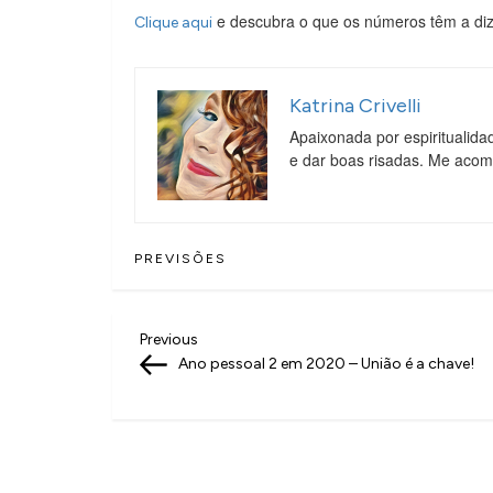
e descubra o que os números têm a dize
Clique aqui
Katrina Crivelli
Apaixonada por espiritualida
e dar boas risadas. Me aco
PREVISÕES
N
Previous
Previous
Post
Ano pessoal 2 em 2020 – União é a chave!
a
v
e
g