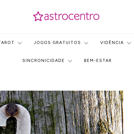
icas no nosso portal de conteúdo. Saiba agora tudo sobre Astr
do Astrocentro!
TAROT
JOGOS GRATUITOS
VIDÊNCIA
SINCRONICIDADE
BEM-ESTAR