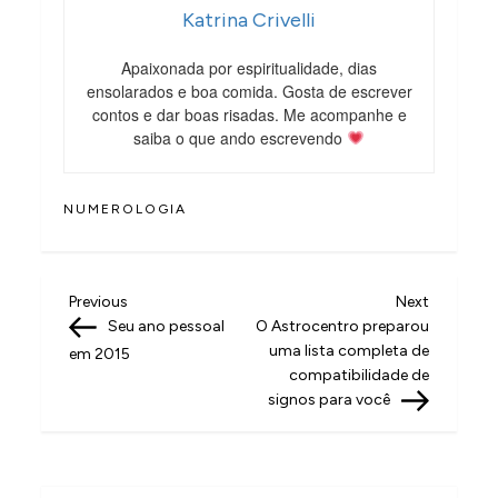
Katrina Crivelli
Apaixonada por espiritualidade, dias
ensolarados e boa comida. Gosta de escrever
contos e dar boas risadas. Me acompanhe e
saiba o que ando escrevendo
NUMEROLOGIA
N
Previous
Next
Previous
Next
Post
Post
Seu ano pessoal
O Astrocentro preparou
a
uma lista completa de
em 2015
v
compatibilidade de
signos para você
e
g
a