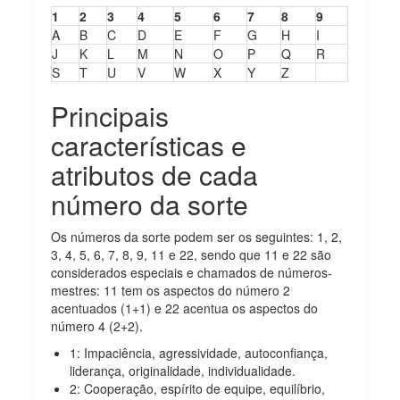
1
2
3
4
5
6
7
8
9
A
B
C
D
E
F
G
H
I
J
K
L
M
N
O
P
Q
R
S
T
U
V
W
X
Y
Z
Principais
características e
atributos de cada
número da sorte
Os números da sorte podem ser os seguintes: 1, 2,
3, 4, 5, 6, 7, 8, 9, 11 e 22, sendo que 11 e 22 são
considerados especiais e chamados de números-
mestres: 11 tem os aspectos do número 2
acentuados (1+1) e 22 acentua os aspectos do
número 4 (2+2).
1: Impaciência, agressividade, autoconfiança,
liderança, originalidade, individualidade.
2: Cooperação, espírito de equipe, equilíbrio,