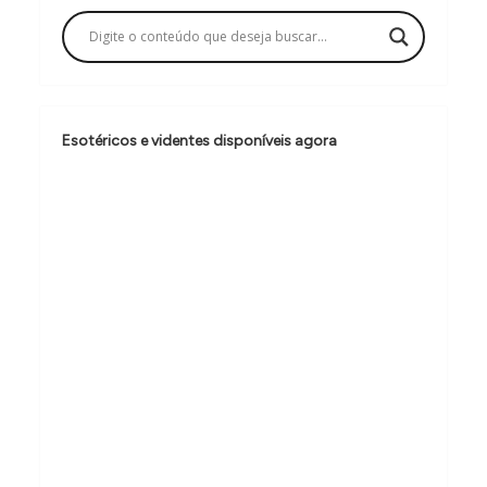
ç
ã
o
d
Esotéricos e videntes disponíveis agora
e
P
o
s
t