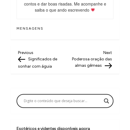
contos e dar boas risadas. Me acompanhe e
saiba o que ando escrevendo
MENSAGENS
N
Previous
Next
Previous
Next
Post
Post
Significados de
Poderosa oração das
a
almas gêmeas
sonhar com águia
v
e
g
a
ç
ã
Esotéricos e videntes disponíveis agora