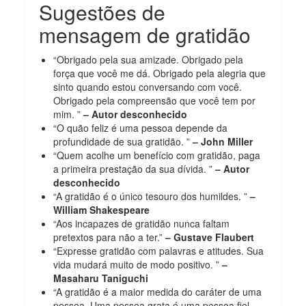
Sugestões de
mensagem de gratidão
“Obrigado pela sua amizade. Obrigado pela
força que você me dá. Obrigado pela alegria que
sinto quando estou conversando com você.
Obrigado pela compreensão que você tem por
mim. ”
– Autor desconhecido
“O quão feliz é uma pessoa depende da
profundidade de sua gratidão. ”
– John Miller
“Quem acolhe um benefício com gratidão, paga
a primeira prestação da sua dívida. ”
– Autor
desconhecido
“A gratidão é o único tesouro dos humildes. ”
–
William Shakespeare
“Aos incapazes de gratidão nunca faltam
pretextos para não a ter.”
– Gustave Flaubert
“Expresse gratidão com palavras e atitudes. Sua
vida mudará muito de modo positivo. ”
–
Masaharu Taniguchi
“A gratidão é a maior medida do caráter de uma
pessoa. Uma pessoa grata é uma pessoa fiel,