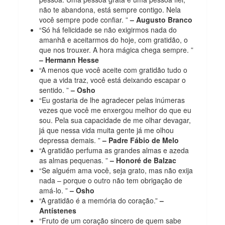
não te abandona, está sempre contigo. Nela
você sempre pode confiar. ”
– Augusto Branco
“Só há felicidade se não exigirmos nada do
amanhã e aceitarmos do hoje, com gratidão, o
que nos trouxer. A hora mágica chega sempre. ”
– Hermann Hesse
“A menos que você aceite com gratidão tudo o
que a vida traz, você está deixando escapar o
sentido. ”
– Osho
“Eu gostaria de lhe agradecer pelas inúmeras
vezes que você me enxergou melhor do que eu
sou. Pela sua capacidade de me olhar devagar,
já que nessa vida muita gente já me olhou
depressa demais. ”
– Padre Fábio de Melo
“A gratidão perfuma as grandes almas e azeda
as almas pequenas. ”
– Honoré de Balzac
“Se alguém ama você, seja grato, mas não exija
nada – porque o outro não tem obrigação de
amá-lo. ”
– Osho
“A gratidão é a memória do coração.”
–
Antístenes
“Fruto de um coração sincero de quem sabe