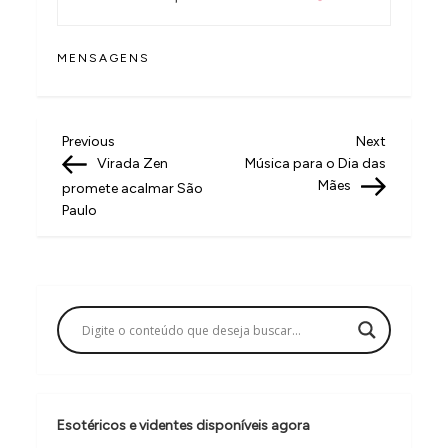
MENSAGENS
N
Previous
Next
Previous
Next
Post
Post
Virada Zen
Música para o Dia das
a
Mães
promete acalmar São
v
Paulo
e
g
a
ç
ã
o
Esotéricos e videntes disponíveis agora
d