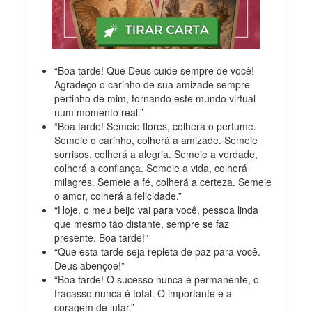
“Boa tarde! Que Deus cuide sempre de você!
Agradeço o carinho de sua amizade sempre
pertinho de mim, tornando este mundo virtual
num momento real.”
“Boa tarde! Semeie flores, colherá o perfume.
Semeie o carinho, colherá a amizade. Semeie
sorrisos, colherá a alegria. Semeie a verdade,
colherá a confiança. Semeie a vida, colherá
milagres. Semeie a fé, colherá a certeza. Semeie
o amor, colherá a felicidade.”
“Hoje, o meu beijo vai para você, pessoa linda
que mesmo tão distante, sempre se faz
presente. Boa tarde!”
“Que esta tarde seja repleta de paz para você.
Deus abençoe!”
“Boa tarde! O sucesso nunca é permanente, o
fracasso nunca é total. O importante é a
coragem de lutar.”