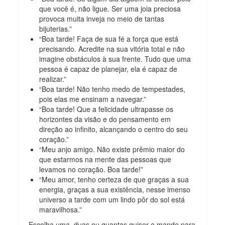
que você é, não ligue. Ser uma joia preciosa
provoca muita inveja no meio de tantas
bijuterias.”
“Boa tarde! Faça de sua fé a força que está
precisando. Acredite na sua vitória total e não
imagine obstáculos à sua frente. Tudo que uma
pessoa é capaz de planejar, ela é capaz de
realizar.”
“Boa tarde! Não tenho medo de tempestades,
pois elas me ensinam a navegar.”
“Boa tarde! Que a felicidade ultrapasse os
horizontes da visão e do pensamento em
direção ao infinito, alcançando o centro do seu
coração.”
“Meu anjo amigo. Não existe prêmio maior do
que estarmos na mente das pessoas que
levamos no coração. Boa tarde!”
“Meu amor, tenho certeza de que graças a sua
energia, graças a sua existência, nesse imenso
universo a tarde com um lindo pôr do sol está
maravilhosa.”
Escolha uma, duas ou quantas quiser e mande para