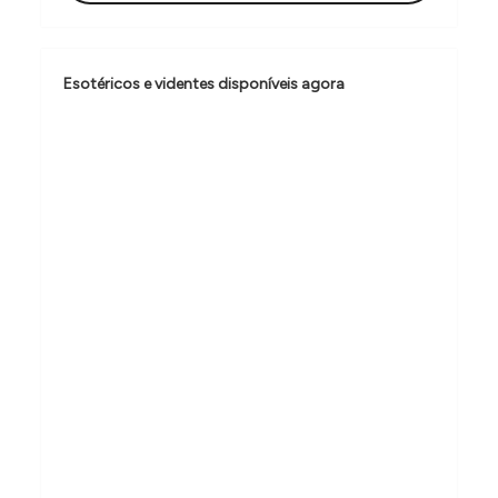
ã
o
Esotéricos e videntes disponíveis agora
d
e
P
o
s
t