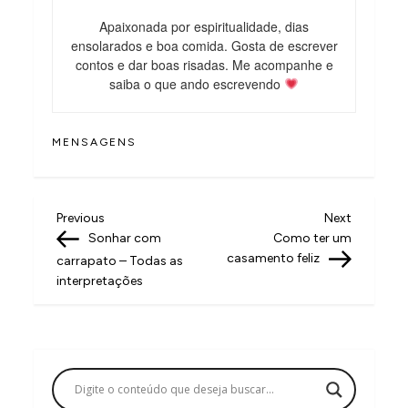
Apaixonada por espiritualidade, dias
ensolarados e boa comida. Gosta de escrever
contos e dar boas risadas. Me acompanhe e
saiba o que ando escrevendo
MENSAGENS
N
Previous
Next
Previous
Next
Post
Post
Sonhar com
Como ter um
a
casamento feliz
carrapato – Todas as
v
interpretações
e
g
a
ç