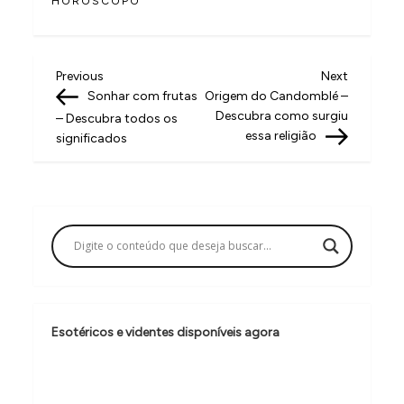
HORÓSCOPO
N
Previous
Next
Previous
Next
Post
Post
Sonhar com frutas
Origem do Candomblé –
a
Descubra como surgiu
– Descubra todos os
v
essa religião
significados
e
g
a
ç
ã
o
Esotéricos e videntes disponíveis agora
d
e