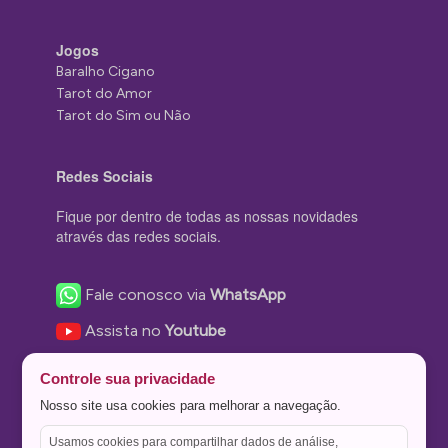
Jogos
Baralho Cigano
Tarot do Amor
Tarot do Sim ou Não
Redes Sociais
Fique por dentro de todas as nossas novidades
através das redes sociais.
Fale conosco via
WhatsApp
Assista no
Youtube
Nos acompanhe no
Facebook
Controle sua privacidade
Nos siga no
Instagram
Nosso site usa cookies para melhorar a navegação.
Nos siga no
Twitter
Usamos cookies para compartilhar dados de análise,