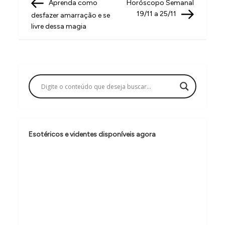
Post
Post
Aprenda como
Horóscopo Semanal
a
19/11 a 25/11
desfazer amarração e se
v
livre dessa magia
e
g
a
ç
ã
o
Esotéricos e videntes disponíveis agora
d
e
P
o
s