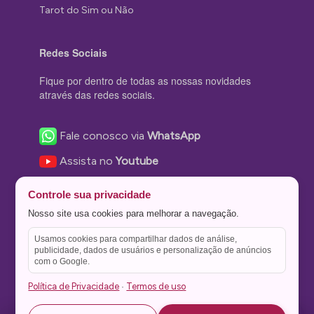
Tarot do Sim ou Não
Redes Sociais
Fique por dentro de todas as nossas novidades
através das redes sociais.
Fale conosco via
WhatsApp
Assista no
Youtube
Nos acompanhe no
Facebook
Controle sua privacidade
Nos siga no
Instagram
Nosso site usa cookies para melhorar a navegação.
Nos siga no
Twitter
Usamos cookies para compartilhar dados de análise,
publicidade, dados de usuários e personalização de anúncios
Salve no
Pinterest
com o Google.
Política de Privacidade
Termos de uso
·