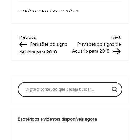
/
HORÓSCOPO
PREVISÕES
N
Previous
Next
Previous
Next
Post
Post
Previsões do signo
Previsões do signo de
a
Aquário para 2018
de Libra para 2018
v
e
g
a
ç
ã
o
Esotéricos e videntes disponíveis agora
d