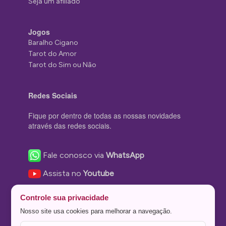
Seja um afiliado
Jogos
Baralho Cigano
Tarot do Amor
Tarot do Sim ou Não
Redes Sociais
Fique por dentro de todas as nossas novidades
através das redes sociais.
Fale conosco via
WhatsApp
Assista no
Youtube
Nos acompanhe no
Facebook
Controle sua privacidade
Nos siga no
Instagram
Nosso site usa cookies para melhorar a navegação.