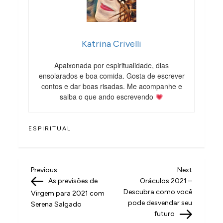
Katrina Crivelli
Apaixonada por espiritualidade, dias
ensolarados e boa comida. Gosta de escrever
contos e dar boas risadas. Me acompanhe e
saiba o que ando escrevendo
ESPIRITUAL
N
Previous
Next
Previous
Next
Post
Post
As previsões de
Oráculos 2021 –
a
Descubra como você
Virgem para 2021 com
v
pode desvendar seu
Serena Salgado
futuro
e