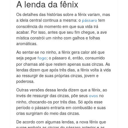
A lenda da fênix
Os detalhes das histórias sobre a fênix variam, mas
a ideia central continua a mesma: o
tem
pássaro
consciência do momento em que sua vida irá
acabar. Por isso, antes que seu fim chegue, a ave
mística constrói um ninho com galhos e folhas
aromáticas.
Ao sentar-se no ninho, a fênix gera calor até que
seja pegue
; o pássaro é, então, consumido
fogo
por chamas até que restem apenas suas cinzas. As
lendas dizem que após três dias, a fênix volta à vida
ao ressurgir de suas próprias cinzas, jovem e
poderosa.
Outras versões dessa lenda dizem que a fênix, ao
invés de ressurgir das cinzas, põe seus
no
ovos
ninho, chocando-os por três dias. Só após esse
período o pássaro entraria em combustão e suas
crias surgiriam do meio das cinzas.
De acordo com algumas lendas, a nova fênix que
surge embala as cinzas do pássaro anterior e as