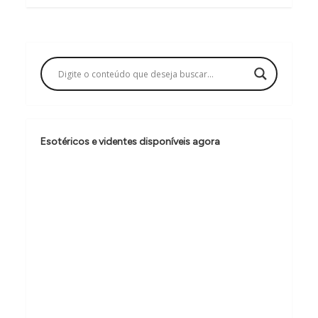
g
a
ç
ã
o
d
Esotéricos e videntes disponíveis agora
e
P
o
s
t