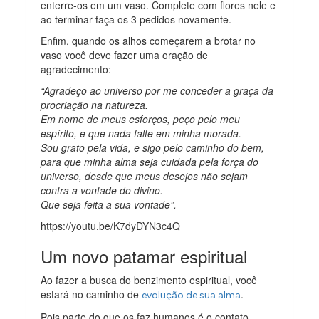
enterre-os em um vaso. Complete com flores nele e
ao terminar faça os 3 pedidos novamente.
Enfim, quando os alhos começarem a brotar no
vaso você deve fazer uma oração de
agradecimento:
“Agradeço ao universo por me conceder a graça da
procriação na natureza.
Em nome de meus esforços, peço pelo meu
espírito, e que nada falte em minha morada.
Sou grato pela vida, e sigo pelo caminho do bem,
para que minha alma seja cuidada pela força do
universo, desde que meus desejos não sejam
contra a vontade do divino.
Que seja feita a sua vontade”.
https://youtu.be/K7dyDYN3c4Q
Um novo patamar espiritual
Ao fazer a busca do benzimento espiritual, você
estará no caminho de
.
evolução de sua alma
Pois parte do que os faz humanos é o contato