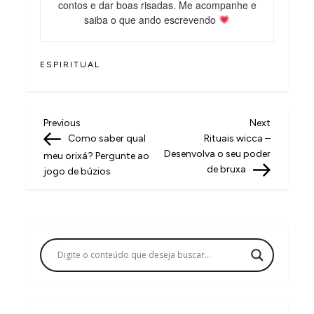
contos e dar boas risadas. Me acompanhe e
saiba o que ando escrevendo
ESPIRITUAL
N
Previous
Next
Previous
Next
Post
Post
Como saber qual
Rituais wicca –
a
Desenvolva o seu poder
meu orixá? Pergunte ao
v
de bruxa
jogo de búzios
e
g
a
ç
ã
o