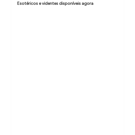
Esotéricos e videntes disponíveis agora
d
e
P
o
s
t