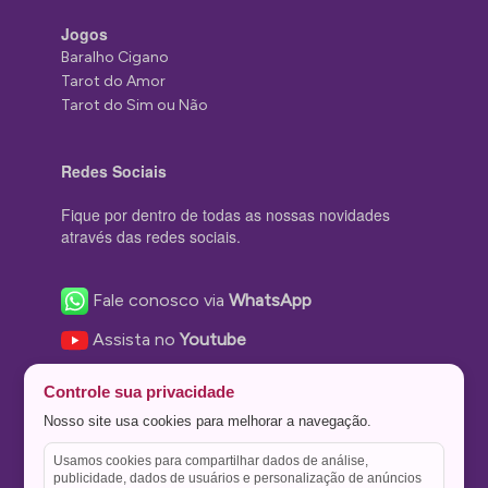
Jogos
Baralho Cigano
Tarot do Amor
Tarot do Sim ou Não
Redes Sociais
Fique por dentro de todas as nossas novidades
através das redes sociais.
Fale conosco via
WhatsApp
Assista no
Youtube
Nos acompanhe no
Facebook
Controle sua privacidade
Nos siga no
Instagram
Nosso site usa cookies para melhorar a navegação.
Nos siga no
Twitter
Usamos cookies para compartilhar dados de análise,
publicidade, dados de usuários e personalização de anúncios