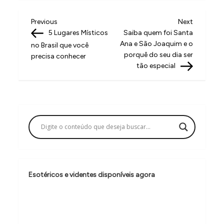
N
Previous
Next
Previous
Next
Post
Post
5 Lugares Místicos
Saiba quem foi Santa
a
Ana e São Joaquim e o
no Brasil que você
v
porquê do seu dia ser
precisa conhecer
tão especial
e
g
a
ç
ã
o
d
Esotéricos e videntes disponíveis agora
e
P
o