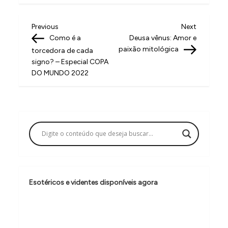
N
Previous
Next
Previous
Next
Post
Post
Como é a
Deusa vênus: Amor e
a
paixão mitológica
torcedora de cada
v
signo? – Especial COPA
DO MUNDO 2022
e
g
a
ç
ã
o
d
Esotéricos e videntes disponíveis agora
e
P