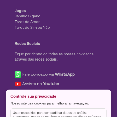
Jogos
Baralho Cigano
Tarot do Amor
Tarot do Sim ou Não
Redes Sociais
Fique por dentro de todas as nossas novidades
através das redes sociais.
Fale conosco via
WhatsApp
Assista no
Youtube
Nos acompanhe no
Facebook
Controle sua privacidade
Nos siga no
Instagram
Nosso site usa cookies para melhorar a navegação.
Nos siga no
Twitter
Usamos cookies para compartilhar dados de análise,