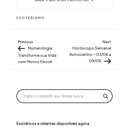
ESOTERISMO
N
Previous
Next
Previous
Next
Post
Post
Numerologia:
Horóscopo Semanal
a
Astrocentro – 03/06 a
Transforme sua Vida
v
09/06
com Nosso Ebook
e
g
a
ç
ã
o
Esotéricos e videntes disponíveis agora