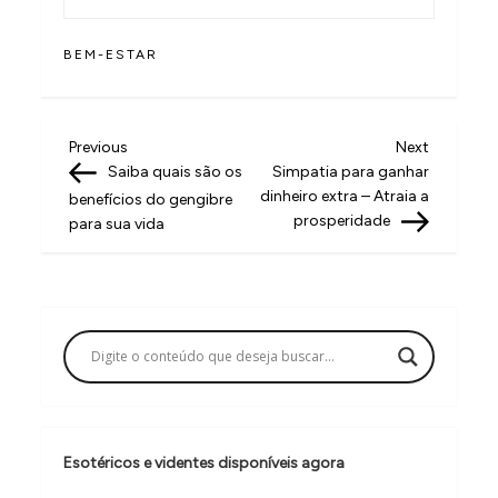
BEM-ESTAR
N
Previous
Next
Previous
Next
Post
Post
Saiba quais são os
Simpatia para ganhar
a
dinheiro extra – Atraia a
benefícios do gengibre
v
prosperidade
para sua vida
e
g
a
ç
ã
o
Esotéricos e videntes disponíveis agora
d