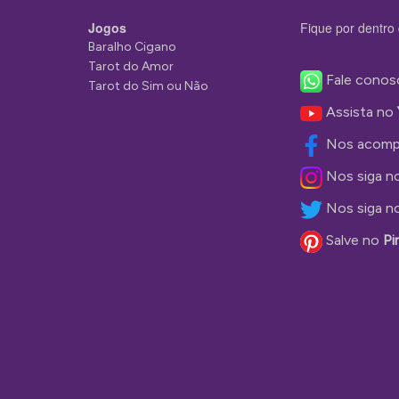
Jogos
Fique por dentro 
Baralho Cigano
Tarot do Amor
Fale conos
Tarot do Sim ou Não
Assista no
Nos acomp
Nos siga n
Nos siga n
Salve no
Pi