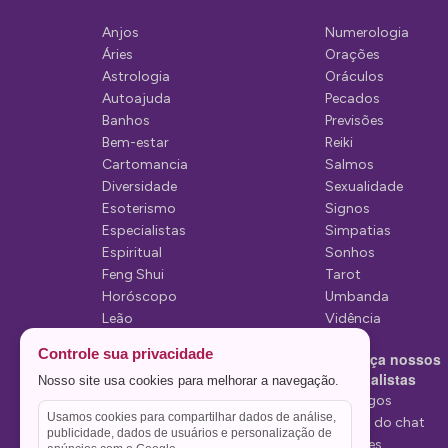
ã
Anjos
Numerologia
o
Áries
Orações
d
Astrologia
Oráculos
Autoajuda
Pecados
e
Banhos
Previsões
P
Bem-estar
Reiki
Cartomancia
Salmos
o
Diversidade
Sexualidade
s
Esoterismo
Signos
Especialistas
Simpatias
t
Espiritual
Sonhos
Feng Shui
Tarot
Horóscopo
Umbanda
Leão
Vidência
Lua
Controle sua privacidade
Conheça nossos
Mediunidade
Especialistas
Nosso site usa cookies para melhorar a navegação.
Mensagens
Tarólogos
Usamos cookies para compartilhar dados de análise,
Estelas do chat
publicidade, dados de usuários e personalização de
Videntes