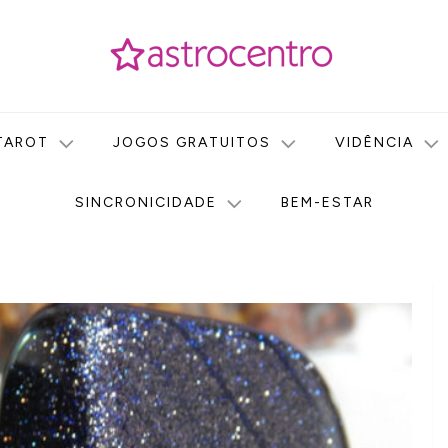
icas no nosso portal de conteúdo. Saiba agora tudo sobre Astr
do Astrocentro!
TAROT
JOGOS GRATUITOS
VIDÊNCIA
SINCRONICIDADE
BEM-ESTAR