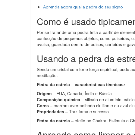
Aprenda agora qual a pedra do seu signo
Como é usado tipicamen
Por se tratar de uma pedra feita a partir de elemen
confecção de pequenos objetos, como pulseiras, co
avulsa, guardada dentro de bolsos, carteiras e gav
Usando a pedra da estr
Sendo um cristal com forte força espiritual, pode au
meditação.
Pedra da estrela – características técnicas:
Origem –
EUA, Canadá, Índia e Rússia
Composição química –
silicato de alumínio, cálci
Cores –
marrom avermelhado cintilante ou azul cint
Propriedades –
Traz fama e sucesso
Pedra da estrela –
efeito no Chakra: Estimula o Cha
Aprenda como limpar e 