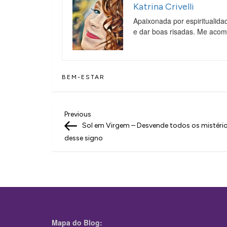
Katrina Crivelli
Apaixonada por espiritualida
e dar boas risadas. Me aco
BEM-ESTAR
N
Previous
Previous
Post
Sol em Virgem – Desvende todos os mistéri
a
desse signo
v
e
g
a
ç
Mapa do Blog: