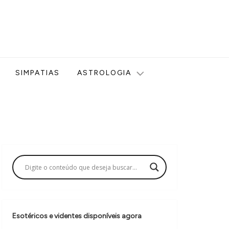
ologia, Tarot, Vidência, Bem-estar e Esoterismo aqui no blog
SIMPATIAS
ASTROLOGIA
Esotéricos e videntes disponíveis agora