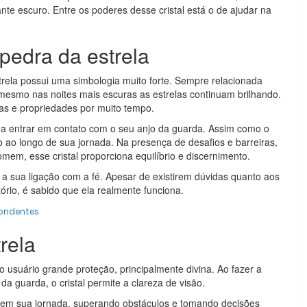
nte escuro. Entre os poderes desse cristal está o de ajudar na
 pedra da estrela
trela possui uma simbologia muito forte. Sempre relacionada
mesmo nas noites mais escuras as estrelas continuam brilhando.
gias e propriedades por muito tempo.
or a entrar em contato com o seu anjo da guarda. Assim como o
to ao longo de sua jornada. Na presença de desafios e barreiras,
m, esse cristal proporciona equilíbrio e discernimento.
 a sua ligação com a fé. Apesar de existirem dúvidas quanto aos
ório, é sabido que ela realmente funciona.
pondentes
rela
 usuário grande proteção, principalmente divina. Ao fazer a
a guarda, o cristal permite a clareza de visão.
 em sua jornada, superando obstáculos e tomando decisões