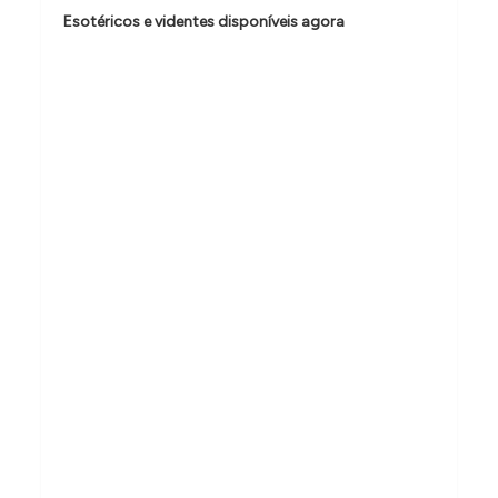
o
Esotéricos e videntes disponíveis agora
d
e
P
o
s
t