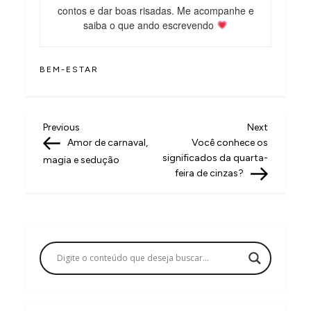
contos e dar boas risadas. Me acompanhe e
saiba o que ando escrevendo
BEM-ESTAR
N
Previous
Next
Previous
Next
Post
Post
Amor de carnaval,
Você conhece os
a
significados da quarta-
magia e sedução
v
feira de cinzas?
e
g
a
ç
ã