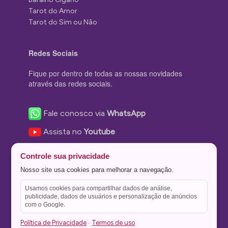
Tarot do Amor
Tarot do Sim ou Não
Redes Sociais
Fique por dentro de todas as nossas novidades
através das redes sociais.
Fale conosco via
WhatsApp
Assista no
Youtube
Nos acompanhe no
Facebook
Controle sua privacidade
Nos siga no
Instagram
Nosso site usa cookies para melhorar a navegação.
Nos siga no
Twitter
Usamos cookies para compartilhar dados de análise,
publicidade, dados de usuários e personalização de anúncios
Salve no
Pinterest
com o Google.
Política de Privacidade
Termos de uso
·