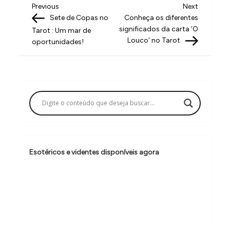
N
Previous
Next
Previous
Next
Post
Post
Sete de Copas no
Conheça os diferentes
a
significados da carta ‘O
Tarot : Um mar de
v
Louco’ no Tarot
oportunidades!
e
g
a
ç
ã
o
Esotéricos e videntes disponíveis agora
d
e
P
o
s