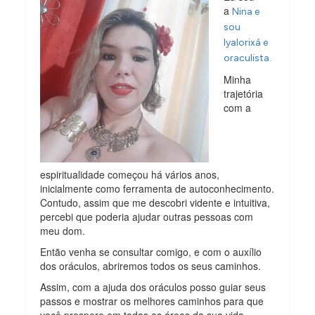
a
Nina e
sou
Iyalorixá e
oraculista.
Minha
trajetória
com a
espiritualidade começou há vários anos,
inicialmente como ferramenta de autoconhecimento.
Contudo, assim que me descobri vidente e intuitiva,
percebi que poderia ajudar outras pessoas com
meu dom.
Então venha se consultar comigo, e com o auxílio
dos oráculos, abriremos todos os seus caminhos.
Assim, com a ajuda dos oráculos posso guiar seus
passos e mostrar os melhores caminhos para que
você prospere em todas as áreas da sua vida.