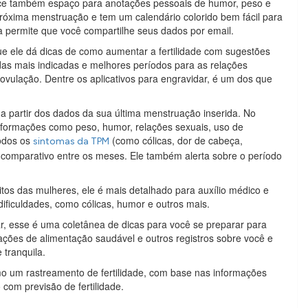
rece também espaço para anotações pessoais de humor, peso e
a próxima menstruação e tem um calendário colorido bem fácil para
nda permite que você compartilhe seus dados por email.
que ele dá dicas de como aumentar a fertilidade com sugestões
das mais indicadas e melhores períodos para as relações
 ovulação. Dentre os aplicativos para engravidar, é um dos que
s a partir dos dados da sua última menstruação inserida. No
informações como peso, humor, relações sexuais, uso de
odos os
(como cólicas, dor de cabeça,
sintomas da TPM
o comparativo entre os meses. Ele também alerta sobre o período
itos das mulheres, ele é mais detalhado para auxílio médico e
dificuldades, como cólicas, humor e outros mais.
ar, esse é uma coletânea de dicas para você se preparar para
ções de alimentação saudável e outros registros sobre você e
tranquila.
 um rastreamento de fertilidade, com base nas informações
com previsão de fertilidade.