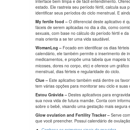
interface bem limpa e de fácil entendimento. Ofe
estado. Ele rastreia seu período fértil, calcula su
identificar seus períodos do ciclo menstrual. E ai
My fertile food –
O diferencial deste aplicativo é 
fáceis de serem aplicadas no dia a dia, como comi
sexuais, com base no cálculo do período fértil e da
mais orienta a se ter uma vida saudável.
WomanLog –
Focado em identificar os dias fértei
calendário, ele também permite o inserimento de 
medicamentos, e propõe uma tabela que mapeia t
micoses, dores no corpo, etc) e oferece um gráfic
menstrual, dias férteis e regularidade do ciclo.
Clue –
Este aplicativo também está dentre os favor
tem várias opções para monitorar seu ciclo e suas 
Estou Grávida –
Destes aplicativos para engravid
sua nova vida de futura mamãe. Conta com informa
sobre o bebê, visando uma gestação mais segura e 
Glow ovulation and Fertility Tracker –
Serve como
que você preencher. Possui calendário de ovulação 
Conheça os primeiros sinais de gravidez