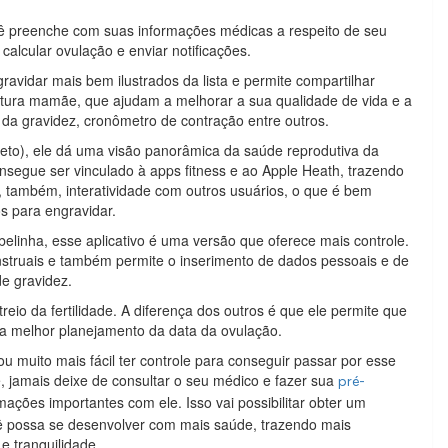
ê preenche com suas informações médicas a respeito de seu
, calcular ovulação e enviar notificações.
ravidar mais bem ilustrados da lista e permite compartilhar
utura mamãe, que ajudam a melhorar a sua qualidade de vida e a
 da gravidez, cronômetro de contração entre outros.
to), ele dá uma visão panorâmica da saúde reprodutiva da
nsegue ser vinculado à apps fitness e ao Apple Heath, trazendo
 também, interatividade com outros usuários, o que é bem
s para engravidar.
elinha, esse aplicativo é uma versão que oferece mais controle.
nstruais e também permite o inserimento de dados pessoais e de
e gravidez.
eio da fertilidade. A diferença dos outros é que ele permite que
a melhor planejamento da data da ovulação.
ou muito mais fácil ter controle para conseguir passar por esse
 jamais deixe de consultar o seu médico e fazer sua
pré-
mações importantes com ele. Isso vai possibilitar obter um
ê possa se desenvolver com mais saúde, trazendo mais
e tranquilidade.