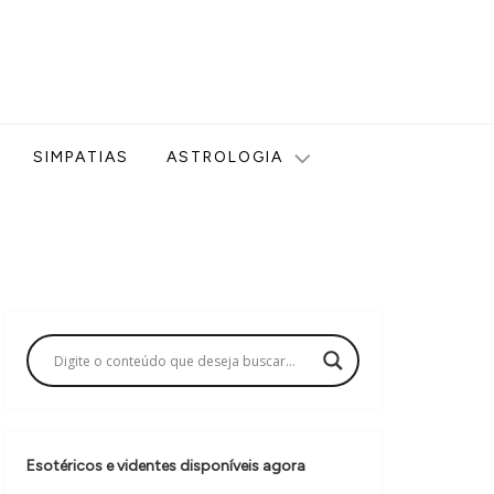
ologia, Tarot, Vidência, Bem-estar e Esoterismo aqui no blog
SIMPATIAS
ASTROLOGIA
Esotéricos e videntes disponíveis agora