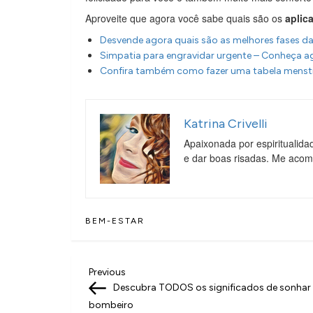
Aproveite que agora você sabe quais são os
aplic
Desvende agora quais são as melhores fases da
Simpatia para engravidar urgente – Conheça a
Confira também como fazer uma tabela menst
Katrina Crivelli
Apaixonada por espiritualida
e dar boas risadas. Me aco
BEM-ESTAR
N
Previous
Previous
Post
Descubra TODOS os significados de sonha
a
bombeiro