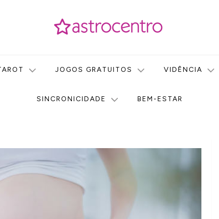
icas no nosso portal de conteúdo. Saiba agora tudo sobre Astr
do Astrocentro!
TAROT
JOGOS GRATUITOS
VIDÊNCIA
SINCRONICIDADE
BEM-ESTAR