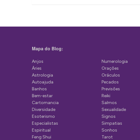
v
e
g
a
ç
Mapa do Blog:
ã
Anjos
Numerologia
o
Áries
Orações
d
Astrologia
Oráculos
Autoajuda
Pecados
e
Banhos
Previsões
P
Bem-estar
Reiki
Cartomancia
Salmos
o
Diversidade
Sexualidade
s
Esoterismo
Signos
Especialistas
Simpatias
t
Espiritual
Sonhos
Feng Shui
Tarot