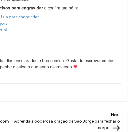
ativos para engravidar
e confira também:
 Lua para engravidar
gora
rual
de, dias ensolarados e boa comida. Gosta de escrever contos
mpanhe e saiba o que ando escrevendo
Next
Next
Post
r com
Aprenda a poderosa oração de São Jorge para fechar o
corpo