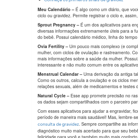
Meu Calendário –
É algo como um diário, que voc
ciclo ou gravidez. Permite registrar o ciclo e, assim
Sprout Pregnancy –
É um dos aplicativos para eng
diversas informações extremamente úteis para a f
do bebê. Possui calendário médico, linha do tempo
Ovia Fertility –
Um pouco mais complexo (e comple
mulher, com ciclos de ovulação e rastreamento. Co
mais informações sobre a saúde da mulher. Possui,
interessante e não muito comum entre os aplicativo
Menstrual Calendar –
Uma derivação da antiga tab
Como os outros, calcula a ovulação e os ciclos me
relações sexuais, além de medicamentos e testes d
Natural Cycle –
Esse app promete precisão no rastr
os dados sejam compartilhados com o parceiro par
Com esses aplicativos para ajudar a engravidar, fic
período de maneira mais saudável! Mas, lembre-se,
. Sempre compartilhe as infor
consulta de gravidez
diagnóstico muito mais acertado para que seu beb
felicidade para você e também muito mais conforto 