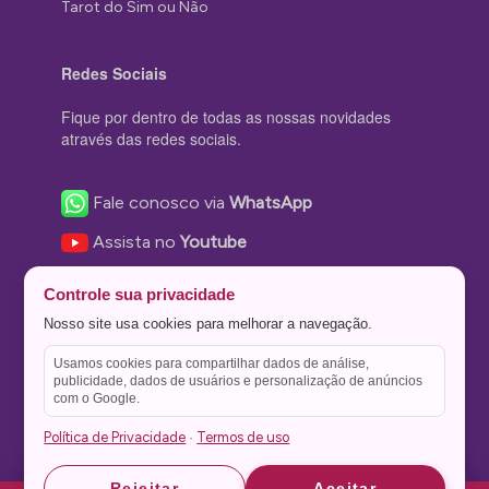
Tarot do Sim ou Não
Redes Sociais
Fique por dentro de todas as nossas novidades
através das redes sociais.
Fale conosco via
WhatsApp
Assista no
Youtube
Nos acompanhe no
Facebook
Controle sua privacidade
Nos siga no
Instagram
Nosso site usa cookies para melhorar a navegação.
Nos siga no
Twitter
Usamos cookies para compartilhar dados de análise,
publicidade, dados de usuários e personalização de anúncios
Salve no
Pinterest
com o Google.
Política de Privacidade
Termos de uso
·
Astrid
Astrid
Rejeitar
Aceitar