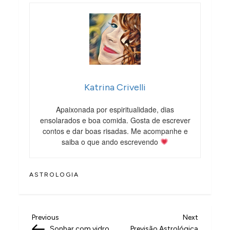
Katrina Crivelli
Apaixonada por espiritualidade, dias
ensolarados e boa comida. Gosta de escrever
contos e dar boas risadas. Me acompanhe e
saiba o que ando escrevendo
ASTROLOGIA
N
Previous
Next
Previous
Next
Post
Post
Sonhar com vidro
Previsão Astrológica