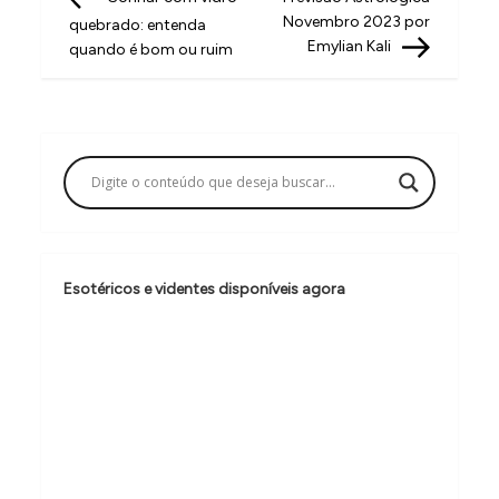
a
Novembro 2023 por
quebrado: entenda
v
Emylian Kali
quando é bom ou ruim
e
g
a
ç
ã
o
Esotéricos e videntes disponíveis agora
d
e
P
o
s
t