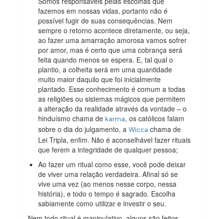
Somos responsáveis pelas escolhas que
fazemos em nossas vidas, portanto não é
possível fugir de suas consequências. Nem
sempre o retorno acontece diretamente, ou seja,
ao fazer uma amarração amorosa vamos sofrer
por amor, mas é certo que uma cobrança será
feita quando menos se espera. E, tal qual o
plantio, a colheita será em uma quantidade
muito maior daquilo que foi inicialmente
plantado. Esse conhecimento é comum a todas
as religiões ou sistemas mágicos que permitem
a alteração da realidade através da vontade – o
hinduísmo chama de
, os católicos falam
karma
sobre o dia do julgamento, a
chama de
Wicca
Lei Tripla, enfim. Não é aconselhável fazer rituais
que ferem a integridade de qualquer pessoa;
Ao fazer um ritual como esse, você pode deixar
de viver uma relação verdadeira. Afinal só se
vive uma vez (ao menos nesse corpo, nessa
história), e todo o tempo é sagrado. Escolha
sabiamente como utilizar e investir o seu.
Nem todo ritual é manipulativo, alguns são feitos