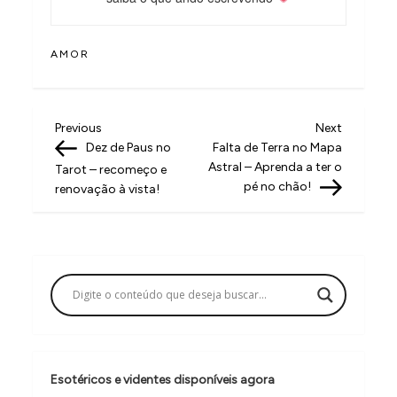
AMOR
N
Previous
Next
Previous
Next
Post
Post
Dez de Paus no
Falta de Terra no Mapa
a
Astral – Aprenda a ter o
Tarot – recomeço e
v
pé no chão!
renovação à vista!
e
g
a
ç
ã
o
Esotéricos e videntes disponíveis agora
d