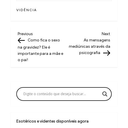
VIDÊNCIA
N
Previous
Next
Previous
Next
Post
Post
Como fica o sexo
As mensagens
a
mediúnicas através da
na gravidez? Ele é
v
psicografia
importante para a mãe e
o pai!
e
g
a
ç
ã
o
d
Esotéricos e videntes disponíveis agora