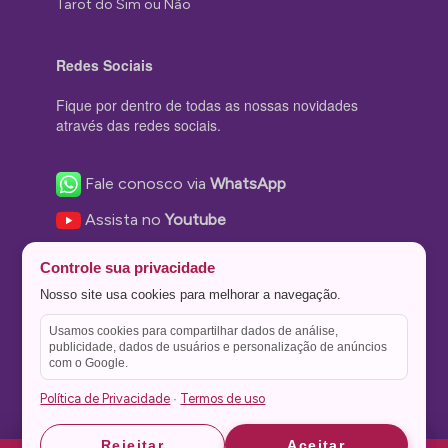
Tarot do Sim ou Não
Redes Sociais
Fique por dentro de todas as nossas novidades
através das redes sociais.
Fale conosco via
WhatsApp
Assista no
Youtube
Nos acompanhe no
Facebook
Controle sua privacidade
Nos siga no
Instagram
Nosso site usa cookies para melhorar a navegação.
Nos siga no
Twitter
Usamos cookies para compartilhar dados de análise,
publicidade, dados de usuários e personalização de anúncios
Salve no
Pinterest
com o Google.
Política de Privacidade
Termos de uso
·
Astrid
Astrid
Rejeitar
Aceitar