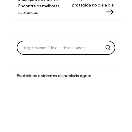
v
protegida no dia a dia
Encontre os melhores
esotéricos
e
g
a
ç
ã
o
d
Esotéricos e videntes disponíveis agora
e
P
o
s
t