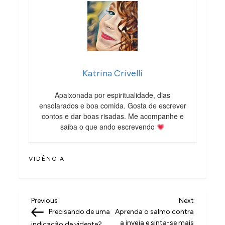
Katrina Crivelli
Apaixonada por espiritualidade, dias
ensolarados e boa comida. Gosta de escrever
contos e dar boas risadas. Me acompanhe e
saiba o que ando escrevendo
VIDÊNCIA
N
Previous
Next
Previous
Next
Post
Post
Precisando de uma
Aprenda o salmo contra
a
a inveja e sinta-se mais
indicação de vidente?