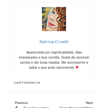
Katrina Crivelli
Apaixonada por espiritualidade, dias
ensolarados e boa comida. Gosta de escrever
contos e dar boas risadas. Me acompanhe e
saiba o que ando escrevendo
CARTOMANCIA
N
Previous
Next
Previous
Next
Post
Post