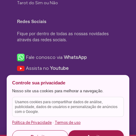
Tarot do Sim ou Não
Redes Sociais
Fique por dentro de todas as nossas novidades
através das redes sociais.
Fale conosco via
WhatsApp
Assista no
Youtube
Nos acompanhe no
Facebook
Controle sua privacidade
Nos siga no
Instagram
Nosso site usa cookies para melhorar a navegação.
Nos siga no
Twitter
Usamos cookies para compartilhar dados de análise,
publicidade, dados de usuários e personalização de anúncios
Salve no
Pinterest
com o Google.
Política de Privacidade
Termos de uso
·