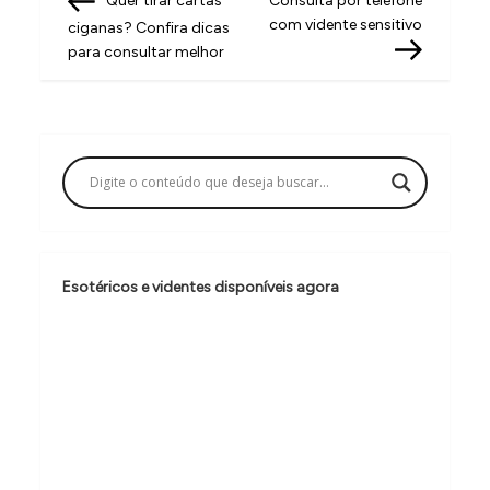
Quer tirar cartas
Consulta por telefone
a
com vidente sensitivo
ciganas? Confira dicas
v
para consultar melhor
e
g
a
ç
ã
o
Esotéricos e videntes disponíveis agora
d
e
P
o
s
t