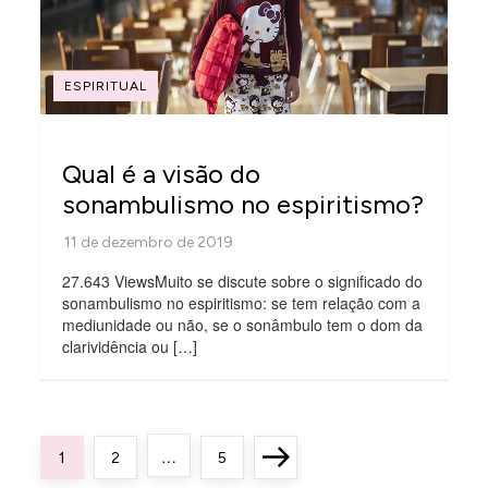
ESPIRITUAL
Qual é a visão do
sonambulismo no espiritismo?
27.643 ViewsMuito se discute sobre o significado do
sonambulismo no espiritismo: se tem relação com a
mediunidade ou não, se o sonâmbulo tem o dom da
clarividência ou […]
P
…
Page
Page
Page
Next
1
2
5
a