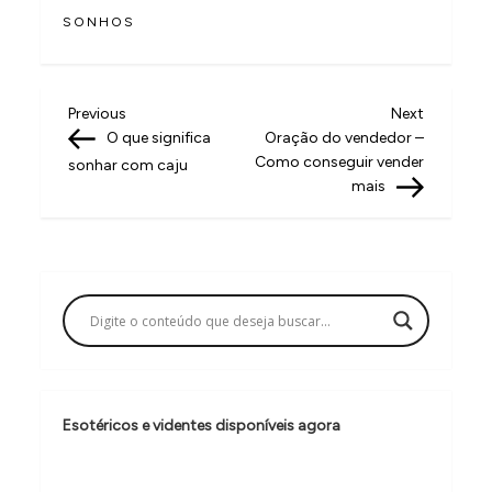
SONHOS
N
Previous
Next
Previous
Next
Post
Post
O que significa
Oração do vendedor –
a
Como conseguir vender
sonhar com caju
v
mais
e
g
a
ç
ã
o
Esotéricos e videntes disponíveis agora
d
e