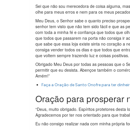
Sei que não sou merecedora de coisa alguma, mas 
olhe para meus erros e nem para os meus pecados
Meu Deus, o Senhor sabe o quanto preciso prosper
senhor tem visto que não tem sido fácil e que as p
com toda a minha fé e confiança que todos que olh
que todos que passarem na porta não consiga ir a
que sabe que essa loja existe sinta no coração a
consiga vender todos os dias e que todos que entr
que voltem sempre trazendo luz e coisas positivas.
Obrigado Meu Deus por todas as pessoas que o Se
permitir que eu desista. Abençoe também o comér
Amém!”
Faça a Oração de Santo Onofre para ter dinhei
Oração para prosperar 
“Deus, muito obrigado. Espíritos protetores desta 
Agradecemos por ter nos orientado para que traba
Eu não consigo realizar nada com minha própria fo