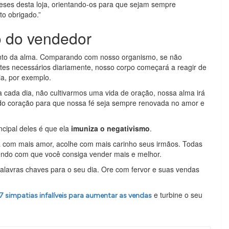
ueses desta loja, orientando-os para que sejam sempre
to obrigado.”
o do vendedor
ento da alma. Comparando com nosso organismo, se não
tes necessários diariamente, nosso corpo começará a reagir de
a, por exemplo.
a cada dia, não cultivarmos uma vida de oração, nossa alma irá
r do coração para que nossa fé seja sempre renovada no amor e
ncipal deles é que ela
imuniza o negativismo
.
a com mais amor, acolhe com mais carinho seus irmãos. Todas
zendo com que você consiga vender mais e melhor.
palavras chaves para o seu dia. Ore com fervor e suas vendas
e turbine o seu
7 simpatias infalíveis para aumentar as vendas