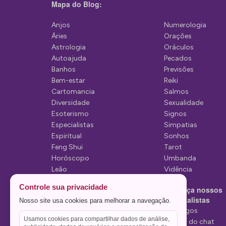
Mapa do Blog:
ã
Anjos
Numerologia
o
Áries
Orações
d
Astrologia
Oráculos
Autoajuda
Pecados
e
Banhos
Previsões
P
Bem-estar
Reiki
Cartomancia
Salmos
o
Diversidade
Sexualidade
s
Esoterismo
Signos
Especialistas
Simpatias
t
Espiritual
Sonhos
Feng Shui
Tarot
Horóscopo
Umbanda
Leão
Vidência
Lua
Controle sua privacidade
Conheça nossos
Mediunidade
Especialistas
Nosso site usa cookies para melhorar a navegação.
Mensagens
Tarólogos
Usamos cookies para compartilhar dados de análise,
Estelas do chat