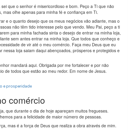
sei que o senhor é misericordioso e bom. Peço a Ti que não
, mas olhe apenas para minha fé e confiança em Ti.
ar e o quanto desejo que os meus negócios vão adiante, mas o
essoas não têm tido interesse pelo que vendo. Meu Pai, peço a ti
arem para minha fachada sinta o desejo de entrar na minha loja,
diante sem antes entrar na minha loja. Que todos que conheço e
 necessidade de vir até o meu comércio. Faça meu Deus que eu
ar nessa loja saiam daqui abençoados, prósperos e protegidos e
nhor mandará aqui. Obrigada por me fortalecer e por não
cio de todos que estão ao meu redor. Em nome de Jesus.
ro e prosperidade
no comércio
loja, que durante o dia de hoje apareçam muitos fregueses.
lhemos para a felicidade de maior número de pessoas.
rça, mas é a força de Deus que realiza a obra através de mim.