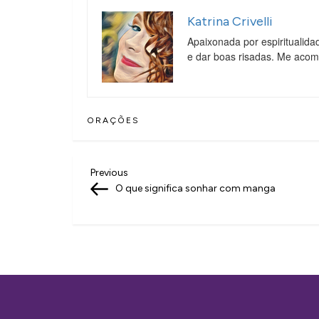
Katrina Crivelli
Apaixonada por espiritualida
e dar boas risadas. Me aco
ORAÇÕES
N
Previous
Previous
Post
O que significa sonhar com manga
a
v
e
g
a
ç