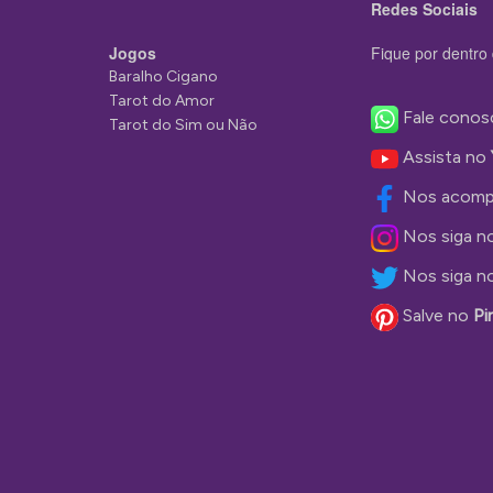
Redes Sociais
Jogos
Fique por dentro 
Baralho Cigano
Tarot do Amor
Fale conos
Tarot do Sim ou Não
Assista no
Nos acomp
Nos siga n
Nos siga n
Salve no
Pi