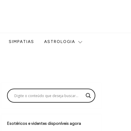
ologia, Tarot, Vidência, Bem-estar e Esoterismo aqui no blog
SIMPATIAS
ASTROLOGIA
Esotéricos e videntes disponíveis agora