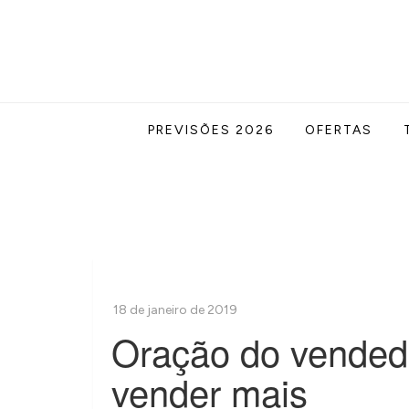
Skip
to
content
Acabe com todas as suas dúvidas esotér
Blog Astrocentro
PREVISÕES 2026
OFERTAS
Oração do vended
vender mais