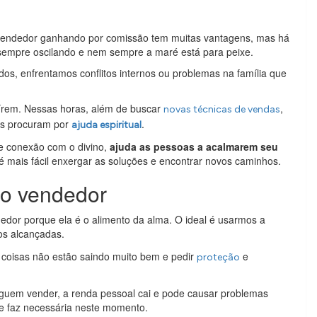
vendedor ganhando por comissão tem muitas vantagens, mas há
sempre oscilando e nem sempre a maré está para peixe.
s, enfrentamos conflitos internos ou problemas na família que
aírem. Nessas horas, além de buscar
,
novas técnicas de vendas
as procuram por
.
ajuda espiritual
e conexão com o divino,
ajuda as pessoas a acalmarem seu
é mais fácil enxergar as soluções e encontrar novos caminhos.
do vendedor
dedor porque ela é o alimento da alma. O ideal é usarmos a
s alcançadas.
coisas não estão saindo muito bem e pedir
e
proteção
uem vender, a renda pessoal cai e pode causar problemas
 se faz necessária neste momento.