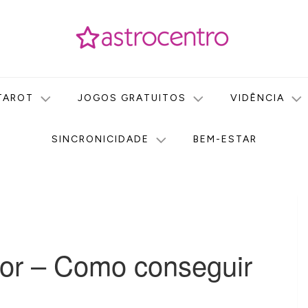
icas no nosso portal de conteúdo. Saiba agora tudo sobre Astr
do Astrocentro!
TAROT
JOGOS GRATUITOS
VIDÊNCIA
SINCRONICIDADE
BEM-ESTAR
or – Como conseguir