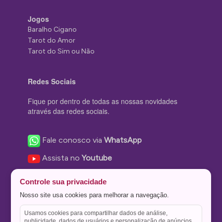
Jogos
Baralho Cigano
Tarot do Amor
Tarot do Sim ou Não
Redes Sociais
Fique por dentro de todas as nossas novidades
através das redes sociais.
Fale conosco via
WhatsApp
Assista no
Youtube
Nos acompanhe no
Facebook
Controle sua privacidade
Nos siga no
Instagram
Nosso site usa cookies para melhorar a navegação.
Nos siga no
Twitter
Usamos cookies para compartilhar dados de análise,
publicidade, dados de usuários e personalização de anúncios