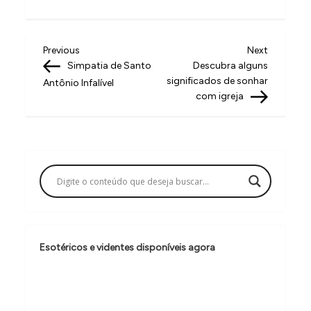
N
Previous
Next
Previous
Next
Post
Post
Simpatia de Santo
Descubra alguns
a
significados de sonhar
Antônio Infalível
v
com igreja
e
g
a
ç
ã
o
Esotéricos e videntes disponíveis agora
d
e
P