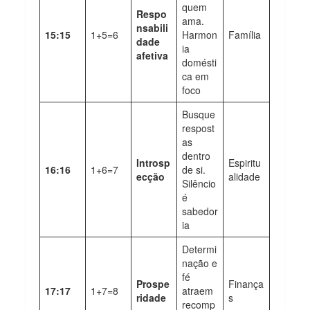
quem
Respo
ama.
nsabili
15:15
1+5=6
Harmon
Família
dade
ia
afetiva
domésti
ca em
foco
Busque
respost
as
dentro
Introsp
Espiritu
16:16
1+6=7
de si.
ecção
alidade
Silêncio
é
sabedor
ia
Determi
nação e
fé
Prospe
Finança
17:17
1+7=8
atraem
ridade
s
recomp