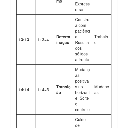
mo
Express
e-se
Constru
a com
paciênci
Determ
a.
Trabalh
13:13
1+3=4
inação
Resulta
o
dos
sólidos
à frente
Mudanç
as
positiva
Transiç
s no
Mudanç
14:14
1+4=5
ão
horizont
as
e. Solte
o
controle
Cuide
de