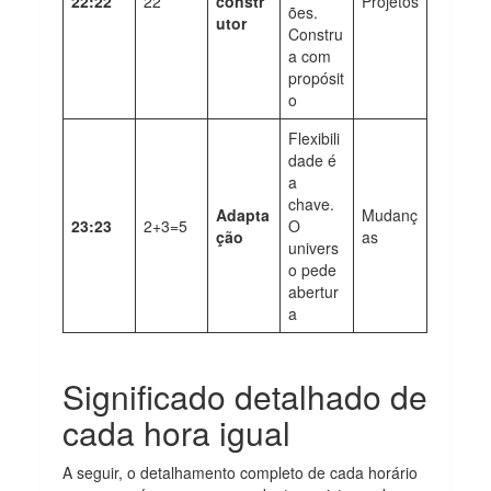
22:22
22
constr
Projetos
ões.
utor
Constru
a com
propósit
o
Flexibili
dade é
a
chave.
Adapta
Mudanç
23:23
2+3=5
O
ção
as
univers
o pede
abertur
a
Significado detalhado de
cada hora igual
A seguir, o detalhamento completo de cada horário