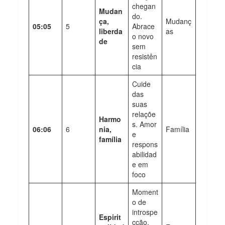
chegan
Mudan
do.
ça,
Mudanç
05:05
5
Abrace
liberda
as
o novo
de
sem
resistên
cia
Cuide
das
suas
relaçõe
Harmo
s. Amor
06:06
6
nia,
Família
e
família
respons
abilidad
e em
foco
Moment
o de
introspe
Espirit
cção,