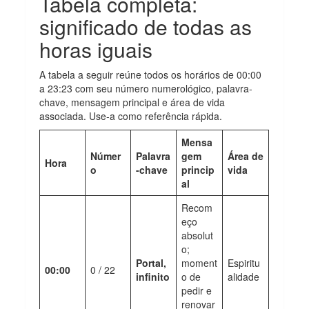
Tabela completa:
significado de todas as
horas iguais
A tabela a seguir reúne todos os horários de 00:00
a 23:23 com seu número numerológico, palavra-
chave, mensagem principal e área de vida
associada. Use-a como referência rápida.
Mensa
Númer
Palavra
gem
Área de
Hora
o
-chave
princip
vida
al
Recom
eço
absolut
o;
Portal,
moment
Espiritu
00:00
0 / 22
infinito
o de
alidade
pedir e
renovar