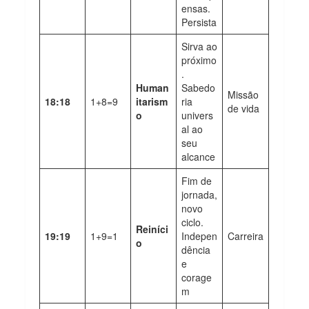
ensas.
Persista
Sirva ao
próximo
.
Human
Sabedo
Missão
18:18
1+8=9
itarism
ria
de vida
o
univers
al ao
seu
alcance
Fim de
jornada,
novo
ciclo.
Reiníci
19:19
1+9=1
Indepen
Carreira
o
dência
e
corage
m