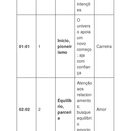
intençõ
es
O
univers
o apoia
um
Início,
novo
01:01
1
pioneir
Carreira
começo
ismo
; aja
com
confian
ça
Atenção
aos
relacion
Equilíb
amento
rio,
s;
02:02
2
Amor
parceri
busque
a
equilíbri
o
emocio