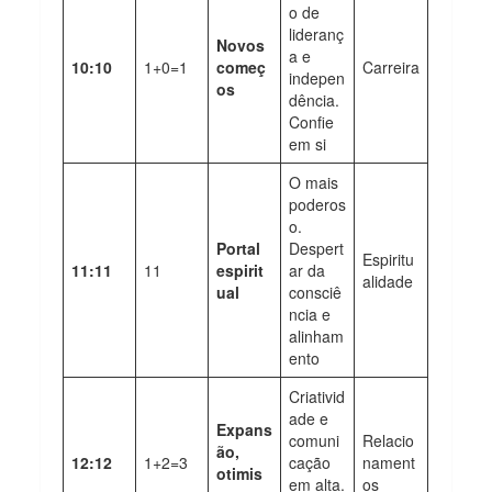
o de
lideranç
Novos
a e
10:10
1+0=1
começ
Carreira
indepen
os
dência.
Confie
em si
O mais
poderos
o.
Portal
Despert
Espiritu
11:11
11
espirit
ar da
alidade
ual
consciê
ncia e
alinham
ento
Criativid
ade e
Expans
comuni
Relacio
ão,
12:12
1+2=3
cação
nament
otimis
em alta.
os