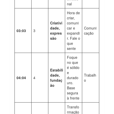
nal
Hora de
criar,
Criativi
comuni
dade,
car e
Comuni
03:03
3
expres
expandi
cação
são
r. Fale o
que
sente
Foque
no que
é sólido
Estabili
e
dade,
Trabalh
04:04
4
durado
fundaç
o
uro.
ão
Base
segura
à frente
Transfo
rmação