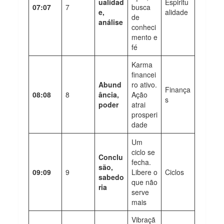
ualidad
Espiritu
07:07
7
busca
e,
alidade
de
análise
conheci
mento e
fé
Karma
financei
Abund
ro ativo.
Finança
08:08
8
ância,
Ação
s
poder
atrai
prosperi
dade
Um
ciclo se
Conclu
fecha.
são,
09:09
9
Libere o
Ciclos
sabedo
que não
ria
serve
mais
Vibraçã