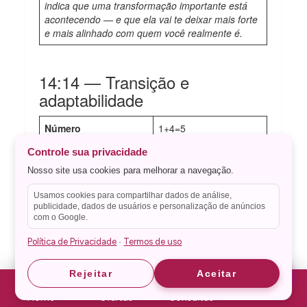
indica que uma transformação importante está
acontecendo — e que ela vai te deixar mais forte
e mais alinhado com quem você realmente é.
14:14 — Transição e
adaptabilidade
Número
1+4=5
Numerologia pitagórica
Controle sua privacidade
Fonte
+ Tarot (Arcano XIV —
Nosso site usa cookies para melhorar a navegação.
A Temperança)
Usamos cookies para compartilhar dados de análise,
Área de vida
Mudanças e equilíbrio
publicidade, dados de usuários e personalização de anúncios
com o Google.
A Temperança — Arcano XIV — é a carta do
Política de Privacidade
Termos de uso
·
equilíbrio em movimento, da alquimia entre opostos.
Ver 14:14 indica uma fase de transição que exige
Astrid
Astrid
Rejeitar
Aceitar
adaptabilidade e paciência. A soma 1+4=5 reforça a
energia de mudança.
Home
Ofertas
Consultas