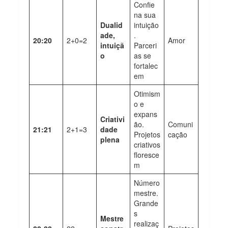
Confie
na sua
Dualid
intuição
ade,
.
20:20
2+0=2
Amor
intuiçã
Parceri
o
as se
fortalec
em
Otimism
o e
expans
Criativi
ão.
Comuni
21:21
2+1=3
dade
Projetos
cação
plena
criativos
floresce
m
Número
mestre.
Grande
s
Mestre
realizaç