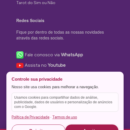
Tarot do Sim ou Não
Redes Sociais
Fique por dentro de todas as nossas novidades
através das redes sociais.
Fale conosco via
WhatsApp
Assista no
Youtube
Nos acompanhe no
Facebook
Controle sua privacidade
Nos siga no
Instagram
Nosso site usa cookies para melhorar a navegação.
Nos siga no
Twitter
Usamos cookies para compartilhar dados de análise,
publicidade, dados de usuários e personalização de anúncios
Salve no
Pinterest
com o Google.
Política de Privacidade
Termos de uso
·