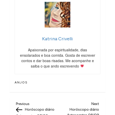
Katrina Crivelli
Apaixonada por espiritualidade, dias
ensolarados e boa comida. Gosta de escrever
contos e dar boas risadas. Me acompanhe e
saiba o que ando escrevendo
ANJOS
N
Previous
Next
Previous
Next
Post
Post
Horóscopo diário
Horóscopo diário
a