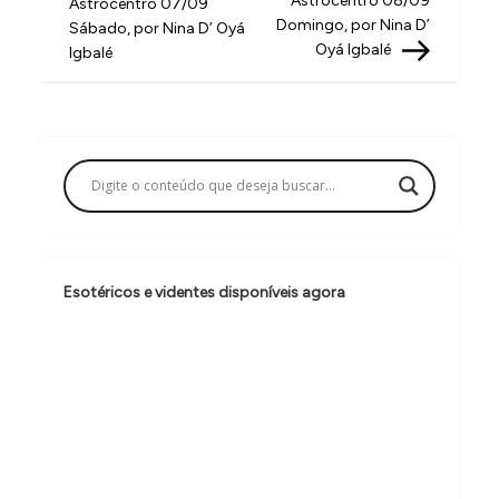
Astrocentro 08/09
Astrocentro 07/09
v
Domingo, por Nina D’
Sábado, por Nina D’ Oyá
Oyá Igbalé
Igbalé
e
g
a
ç
ã
o
d
Esotéricos e videntes disponíveis agora
e
P
o
s
t