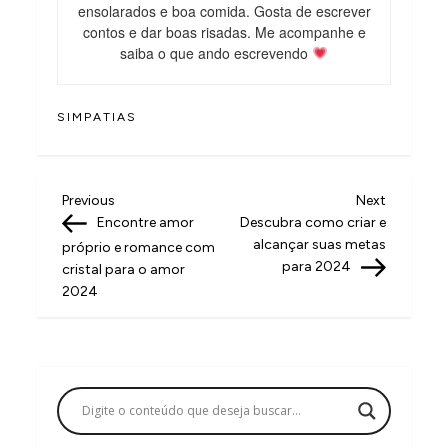
ensolarados e boa comida. Gosta de escrever
contos e dar boas risadas. Me acompanhe e
saiba o que ando escrevendo
SIMPATIAS
N
Previous
Next
Previous
Next
Post
Post
Encontre amor
Descubra como criar e
a
alcançar suas metas
próprio e romance com
v
para 2024
cristal para o amor
2024
e
g
a
ç
ã