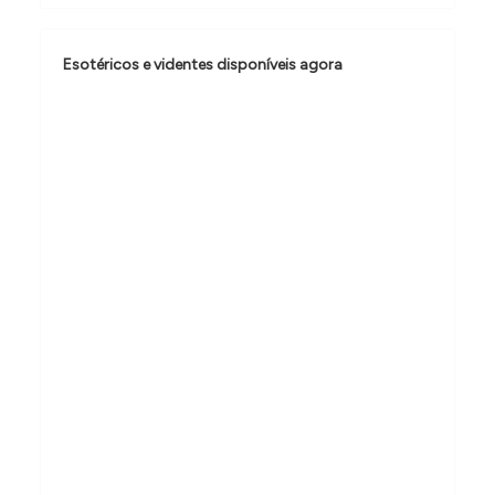
o
d
Esotéricos e videntes disponíveis agora
e
P
o
s
t