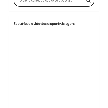
ã
o
d
Esotéricos e videntes disponíveis agora
e
P
o
s
t