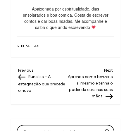
Apaixonada por espiritualidade, dias
ensolarados e boa comida. Gosta de escrever
contos e dar boas risadas. Me acompanhe e
saiba o que ando escrevendo
SIMPATIAS
N
Previous
Next
Previous
Next
Post
Post
Runa Isa – A
Aprenda como benzer a
a
si mesmo e tenha o
estagnação que precede
v
poder da cura nas suas
o novo
mãos
e
g
a
ç