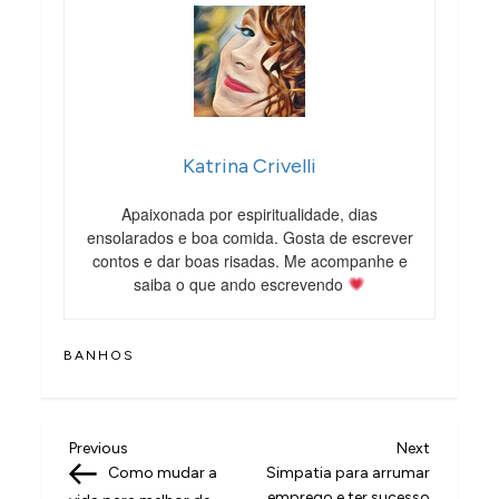
Katrina Crivelli
Apaixonada por espiritualidade, dias
ensolarados e boa comida. Gosta de escrever
contos e dar boas risadas. Me acompanhe e
saiba o que ando escrevendo
BANHOS
N
Previous
Next
Previous
Next
Post
Post
Como mudar a
Simpatia para arrumar
a
emprego e ter sucesso