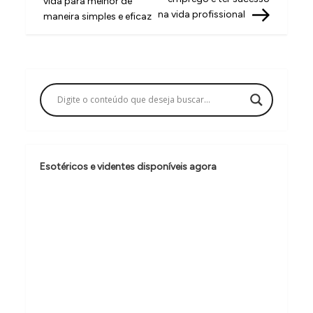
vida para melhor de
v
na vida profissional
maneira simples e eficaz
e
g
a
ç
ã
o
Esotéricos e videntes disponíveis agora
d
e
P
o
s
t