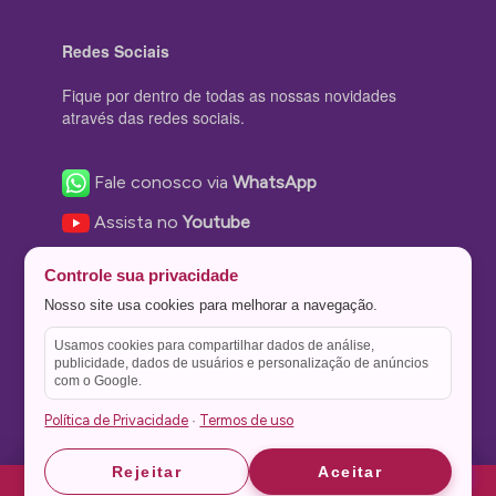
Redes Sociais
Fique por dentro de todas as nossas novidades
através das redes sociais.
Fale conosco via
WhatsApp
Assista no
Youtube
Nos acompanhe no
Facebook
Controle sua privacidade
Nos siga no
Instagram
Nosso site usa cookies para melhorar a navegação.
Nos siga no
Twitter
Usamos cookies para compartilhar dados de análise,
publicidade, dados de usuários e personalização de anúncios
Salve no
Pinterest
com o Google.
Política de Privacidade
Termos de uso
·
Astrid
Astrid
Rejeitar
Aceitar
Theme Stone Blog Powered by