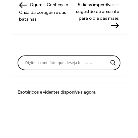
Post
Post
Ogum – Conheça o
5 dicas imperdíveis –
a
sugestão de presente
Orixá da coragem e das
v
para o dia das mães
batalhas
e
g
a
ç
ã
o
d
Esotéricos e videntes disponíveis agora
e
P
o
s