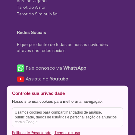
Baralho Cigano
Tarot do Amor
Tarot do Sim ou Não
Redes Sociais
Fique por dentro de todas as nossas novidades
através das redes sociais.
Fale conosco via
WhatsApp
Assista no
Youtube
Nos acompanhe no
Facebook
Controle sua privacidade
Nos siga no
Instagram
Nosso site usa cookies para melhorar a navegação.
Nos siga no
Twitter
Usamos cookies para compartilhar dados de análise,
publicidade, dados de usuários e personalização de anúncios
Salve no
Pinterest
com o Google.
Política de Privacidade
Termos de uso
·