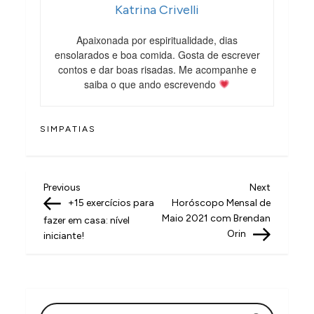
Katrina Crivelli
Apaixonada por espiritualidade, dias
ensolarados e boa comida. Gosta de escrever
contos e dar boas risadas. Me acompanhe e
saiba o que ando escrevendo
SIMPATIAS
N
Previous
Next
Previous
Next
Post
Post
+15 exercícios para
Horóscopo Mensal de
a
Maio 2021 com Brendan
fazer em casa: nível
v
Orin
iniciante!
e
g
a