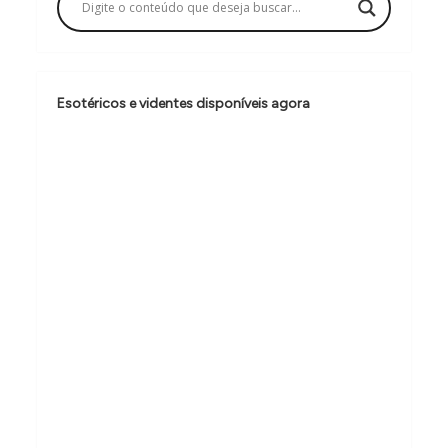
ç
ã
o
Esotéricos e videntes disponíveis agora
d
e
P
o
s
t