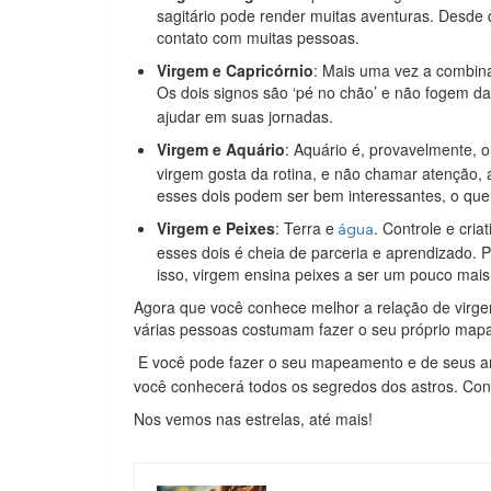
sagitário pode render muitas aventuras. Desde 
contato com muitas pessoas.
Virgem e Capricórnio
: Mais uma vez a combin
Os dois signos são ‘pé no chão’ e não fogem d
ajudar em suas jornadas.
Virgem e Aquário
: Aquário é, provavelmente, 
virgem gosta da rotina, e não chamar atenção,
esses dois podem ser bem interessantes, o que f
Virgem e Peixes
: Terra e
. Controle e cri
água
esses dois é cheia de parceria e aprendizado. P
isso, virgem ensina peixes a ser um pouco mais r
Agora que você conhece melhor a relação de virg
várias pessoas costumam fazer o seu próprio mapa 
E você pode fazer o seu mapeamento e de seus a
você conhecerá todos os segredos dos astros. Con
Nos vemos nas estrelas, até mais!