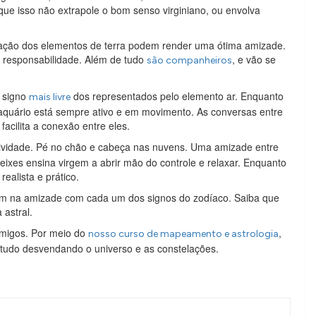
que isso não extrapole o bom senso virginiano, ou envolva
ação dos elementos de terra podem render uma ótima amizade.
a responsabilidade. Além de tudo
, e vão se
são companheiros
o signo
dos representados pelo elemento ar. Enquanto
mais livre
 aquário está sempre ativo e em movimento. As conversas entre
acilita a conexão entre eles.
atividade. Pé no chão e cabeça nas nuvens. Uma amizade entre
eixes ensina virgem a abrir mão do controle e relaxar. Enquanto
ealista e prático.
em na amizade com cada um dos signos do zodíaco. Saiba que
astral.
migos. Por meio do
,
nosso curso de mapeamento e astrologia
tudo desvendando o universo e as constelações.