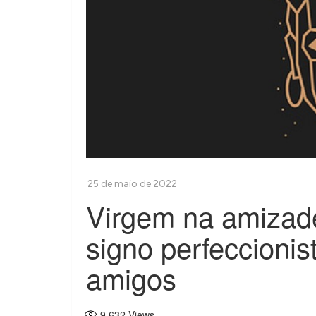
Virgem na amizad
signo perfeccionis
amigos
9.632
Views