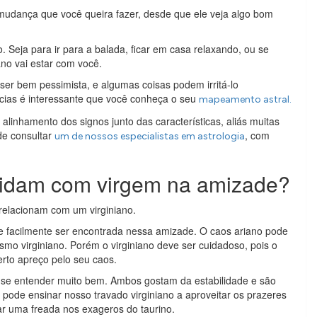
mudança que você queira fazer, desde que ele veja algo bom
Seja para ir para a balada, ficar em casa relaxando, ou se
ano vai estar com você.
 ser bem pessimista, e algumas coisas podem irritá-lo
cias é interessante que você conheça o seu
mapeamento astral.
inhamento dos signos junto das características, aliás muitas
de consultar
, com
um de nossos especialistas em astrologia
lidam com virgem na amizade?
relacionam com um virginiano.
de facilmente ser encontrada nessa amizade. O caos ariano pode
smo virginiano. Porém o virginiano deve ser cuidadoso, pois o
erto apreço pelo seu caos.
a se entender muito bem. Ambos gostam da estabilidade e são
pode ensinar nosso travado virginiano a aproveitar os prazeres
ar uma freada nos exageros do taurino.