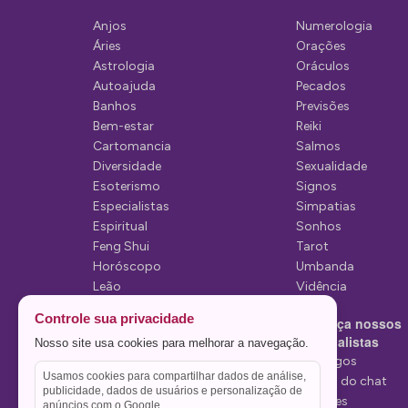
ã
Anjos
Numerologia
o
Áries
Orações
d
Astrologia
Oráculos
Autoajuda
Pecados
e
Banhos
Previsões
P
Bem-estar
Reiki
Cartomancia
Salmos
o
Diversidade
Sexualidade
s
Esoterismo
Signos
Especialistas
Simpatias
t
Espiritual
Sonhos
Feng Shui
Tarot
Horóscopo
Umbanda
Leão
Vidência
Lua
Controle sua privacidade
Conheça nossos
Mediunidade
Especialistas
Nosso site usa cookies para melhorar a navegação.
Mensagens
Tarólogos
Usamos cookies para compartilhar dados de análise,
Estelas do chat
publicidade, dados de usuários e personalização de
Videntes
anúncios com o Google.