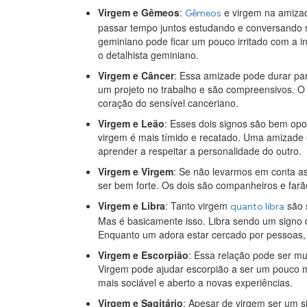
Virgem e Gêmeos
:
e virgem na amizad
Gêmeos
passar tempo juntos estudando e conversando s
geminiano pode ficar um pouco irritado com a in
o detalhista geminiano.
Virgem e Câncer
: Essa amizade pode durar p
um projeto no trabalho e são compreensivos. O 
coração do sensível canceriano.
Virgem e Leão
: Esses dois signos são bem opo
virgem é mais tímido e recatado. Uma amizade e
aprender a respeitar a personalidade do outro.
Virgem e Virgem
: Se não levarmos em conta as
ser bem forte. Os dois são companheiros e farã
Virgem e Libra
: Tanto virgem
são 
quanto libra
Mas é basicamente isso. Libra sendo um signo de
Enquanto um adora estar cercado por pessoas, 
Virgem e Escorpião
: Essa relação pode ser mu
Virgem pode ajudar escorpião a ser um pouco m
mais sociável e aberto a novas experiências.
Virgem e Sagitário
: Apesar de virgem ser um 