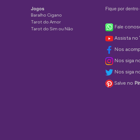
Jogos
Fique por dentro 
Baralho Cigano
Tarot do Amor
Fale conos
Tarot do Sim ou Não
Assista no
Nos acomp
Nos siga n
Nos siga n
Salve no
Pi