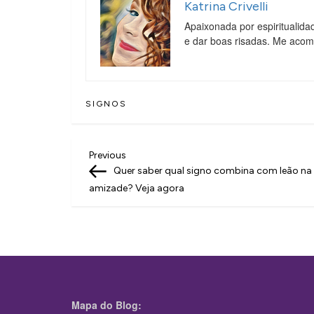
Katrina Crivelli
Apaixonada por espiritualida
e dar boas risadas. Me aco
SIGNOS
N
Previous
Previous
Post
Quer saber qual signo combina com leão na
a
amizade? Veja agora
v
e
g
a
ç
Mapa do Blog: