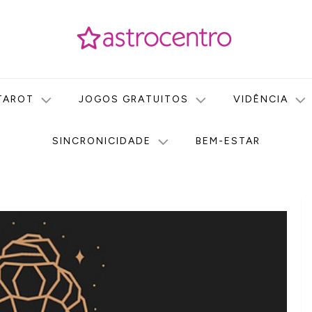
icas no nosso portal de conteúdo. Saiba agora tudo sobre Astr
do Astrocentro!
TAROT
JOGOS GRATUITOS
VIDÊNCIA
SINCRONICIDADE
BEM-ESTAR