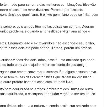
e tem tudo para ser uma das melhores combinações. Eles vão
obre os assuntos mais diversos. Porém o perfeccionista
constância do geminiano. E o livre geminiano pode se irritar com
ara sempre, pois ambos têm muitas coisas em comum. Adoram
único problema é quando a honestidade virginiana atinge o
stos. Enquanto leão é extrovertido e não esconde o seu brilho,
ntre esses dois até pode ser equilibrada, porém um precisa
 críticas vindas dos dois lados, essa é uma amizade que pode
o de tudo para ver e ajudar no crescimento do seu amigo.
signos que amam conversar e sempre têm algum assunto novo.
 ar tem muitas das características que faltam no virginiano.
o outro prefere ficar em casa com um bom livro.
ito bem equilibrada se ambos lembrarem dos limites do outro.
ais equilibrado, e escorpião por ajudar virgem a ser um pouco
signo tímido, ele ama a natureza, sendo assim sua amizade com