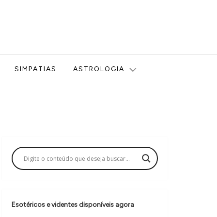
ologia, Tarot, Vidência, Bem-estar e Esoterismo aqui no blog
SIMPATIAS
ASTROLOGIA
Esotéricos e videntes disponíveis agora